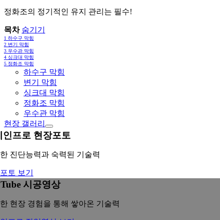
정화조의 정기적인 유지 관리는 필수!
목차
숨기기
1
하수구 막힘
2
변기 막힘
3
우수관 막힘
4
싱크대 막힘
5
정화조 막힘
하수구 막힘
변기 막힘
싱크대 막힘
정화조 막힘
우수관 막힘
현장 갤러리
레인프로 현장포토
한 진단능력과 숙력된 기술력
포토 보기
uTube 시공영상
한 현장 경험을 통해 쌓아온 기술력