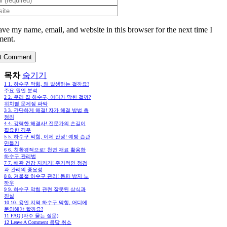
ave my name, email, and website in this browser for the next time I
ent.
목차
숨기기
1
1. 하수구 막힘, 왜 발생하는 걸까요?
주요 원인 분석
2
2. 우리 집 하수구, 어디가 막힌 걸까?
위치별 문제점 파악
3
3. 간단하게 해결! 자가 해결 방법 총
정리
4
4. 강력한 해결사! 전문가의 손길이
필요한 경우
5
5. 하수구 막힘, 이제 안녕! 예방 습관
만들기
6
6. 친환경적으로! 천연 재료 활용한
하수구 관리법
7
7. 배관 건강 지키기! 주기적인 점검
과 관리의 중요성
8
8. 겨울철 하수구 관리! 동파 방지 노
하우
9
9. 하수구 막힘 관련 잘못된 상식과
진실
10
10. 용인 지역 하수구 막힘, 어디에
문의해야 할까요?
11
FAQ (자주 묻는 질문)
12
Leave A Comment 응답 취소