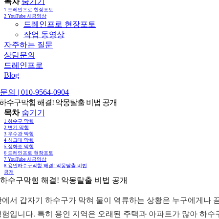
목차
숨기기
1
드레인프로 현장포토
2
YouTube 시공영상
드레인프로 현장포토
작업 동영상
자주하는 질문
상담문의
드레인프로
Blog
의 | 010-9564-0904
하수구막힘 해결! 악몽탈출 비법 공개
목차
숨기기
1
하수구 막힘
2
변기 막힘
3
우수관 막힘
4
싱크대 막힘
5
정화조 막힘
6
드레인프로 현장포토
7
YouTube 시공영상
8
용인하수구막힘 해결! 악몽탈출 비법
공개
하수구막힘 해결! 악몽탈출 비법 공개
안에서 갑자기 하수구가 막혀 물이 역류하는 상황은 누구에게나 
경험입니다. 특히 용인 지역은 오래된 주택과 아파트가 많아 하수