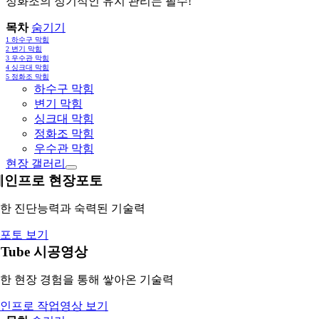
정화조의 정기적인 유지 관리는 필수!
목차
숨기기
1
하수구 막힘
2
변기 막힘
3
우수관 막힘
4
싱크대 막힘
5
정화조 막힘
하수구 막힘
변기 막힘
싱크대 막힘
정화조 막힘
우수관 막힘
현장 갤러리
레인프로 현장포토
한 진단능력과 숙력된 기술력
포토 보기
uTube 시공영상
한 현장 경험을 통해 쌓아온 기술력
인프로 작업영상 보기