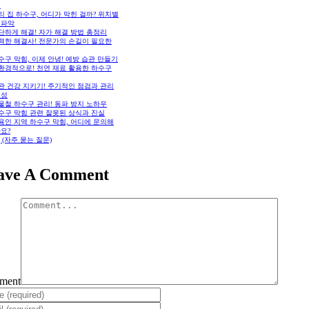
석
우리 집 하수구, 어디가 막힌 걸까? 위치별
 파악
간단하게 해결! 자가 해결 방법 총정리
강력한 해결사! 전문가의 손길이 필요한
하수구 막힘, 이제 안녕! 예방 습관 만들기
친환경적으로! 천연 재료 활용한 하수구
배관 건강 지키기! 주기적인 점검과 관리
요성
겨울철 하수구 관리! 동파 방지 노하우
하수구 막힘 관련 잘못된 상식과 진실
. 용인 지역 하수구 막힘, 어디에 문의해
요?
Q (자주 묻는 질문)
ave A Comment
ment