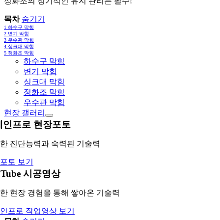
정화조의 정기적인 유지 관리는 필수!
목차
숨기기
1
하수구 막힘
2
변기 막힘
3
우수관 막힘
4
싱크대 막힘
5
정화조 막힘
하수구 막힘
변기 막힘
싱크대 막힘
정화조 막힘
우수관 막힘
현장 갤러리
레인프로 현장포토
한 진단능력과 숙력된 기술력
포토 보기
uTube 시공영상
한 현장 경험을 통해 쌓아온 기술력
인프로 작업영상 보기