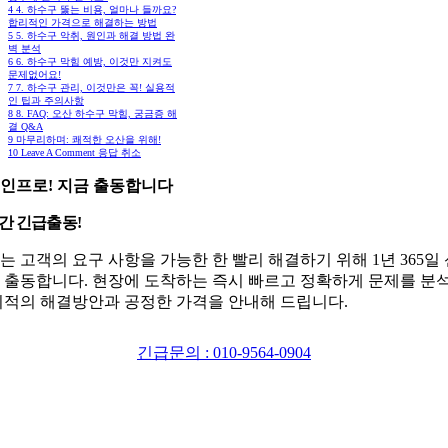
4
4. 하수구 뚫는 비용, 얼마나 들까요?
합리적인 가격으로 해결하는 방법
5
5. 하수구 악취, 원인과 해결 방법 완
벽 분석
6
6. 하수구 막힘 예방, 이것만 지켜도
문제없어요!
7
7. 하수구 관리, 이것만은 꼭! 실용적
인 팁과 주의사항
8
8. FAQ: 오산 하수구 막힘, 궁금증 해
결 Q&A
9
마무리하며: 쾌적한 오산을 위해!
10
Leave A Comment 응답 취소
인프로! 지금 출동합니다
시간 긴급출동!
는 고객의 요구 사항을 가능한 한 빨리 해결하기 위해 1년 365일
 출동합니다. 현장에 도착하는 즉시 빠르고 정확하게 문제를 분
최적의 해결방안과 공정한 가격을 안내해 드립니다.
긴급문의 : 010-9564-0904