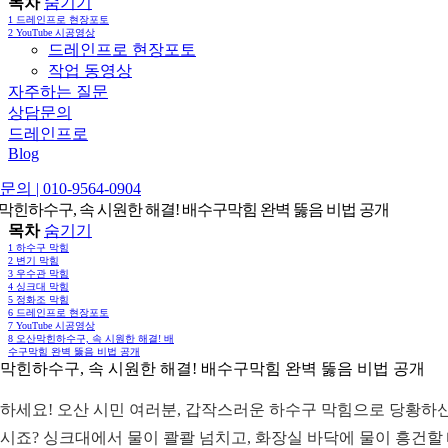
목차
숨기기
1
드레인프로 현장포토
2
YouTube 시공영상
드레인프로 현장포토
작업 동영상
자주하는 질문
상담문의
드레인프로
Blog
의 | 010-9564-0904
막힌하수구, 속 시원한 해결! 배수구막힘 완벽 뚫음 비법 공개
목차
숨기기
1
하수구 막힘
2
변기 막힘
3
우수관 막힘
4
싱크대 막힘
5
정화조 막힘
6
드레인프로 현장포토
7
YouTube 시공영상
8
오산막힌하수구, 속 시원한 해결! 배
수구막힘 완벽 뚫음 비법 공개
막힌하수구, 속 시원한 해결! 배수구막힘 완벽 뚫음 비법 공개
하세요! 오산 시민 여러분, 갑작스러운 하수구 막힘으로 당황하신
시죠? 싱크대에서 물이 콸콸 넘치고, 화장실 바닥에 물이 흥건할