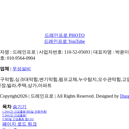
드레인프로 PHOTO
드레인프로 YouTube
명 : 드레인프로 | 사업자번호: 110-52-05693 | 대표자명 : 박윤미 
: 010-9564-0904
업체
|
우성설비
구막힘,싱크대막힘,변기막힘,펌프교체,누수탐지,오수관막힘,고
공장,빌라,주택,상가,아파트
Copyright2026 | 드레인프로 | All Rights Reserved. Designed by
Duo
목차
숨기기
1
24시간 긴급출동!365일 연중무휴!
2
24시간 긴급출동!
3
365일 긴급출동 합니다
페이지 로드 링크