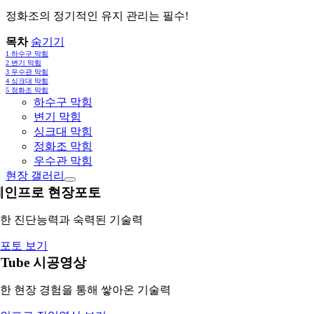
정화조의 정기적인 유지 관리는 필수!
목차
숨기기
1
하수구 막힘
2
변기 막힘
3
우수관 막힘
4
싱크대 막힘
5
정화조 막힘
하수구 막힘
변기 막힘
싱크대 막힘
정화조 막힘
우수관 막힘
현장 갤러리
레인프로 현장포토
한 진단능력과 숙력된 기술력
포토 보기
uTube 시공영상
한 현장 경험을 통해 쌓아온 기술력