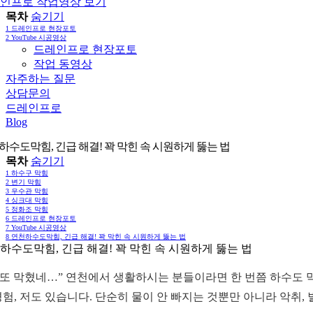
인프로 작업영상 보기
목차
숨기기
1
드레인프로 현장포토
2
YouTube 시공영상
드레인프로 현장포토
작업 동영상
자주하는 질문
상담문의
드레인프로
Blog
하수도막힘, 긴급 해결! 꽉 막힌 속 시원하게 뚫는 법
목차
숨기기
1
하수구 막힘
2
변기 막힘
3
우수관 막힘
4
싱크대 막힘
5
정화조 막힘
6
드레인프로 현장포토
7
YouTube 시공영상
8
연천하수도막힘, 긴급 해결! 꽉 막힌 속 시원하게 뚫는 법
하수도막힘, 긴급 해결! 꽉 막힌 속 시원하게 뚫는 법
, 또 막혔네…” 연천에서 생활하시는 분들이라면 한 번쯤 하수도
경험, 저도 있습니다. 단순히 물이 안 빠지는 것뿐만 아니라 악취,