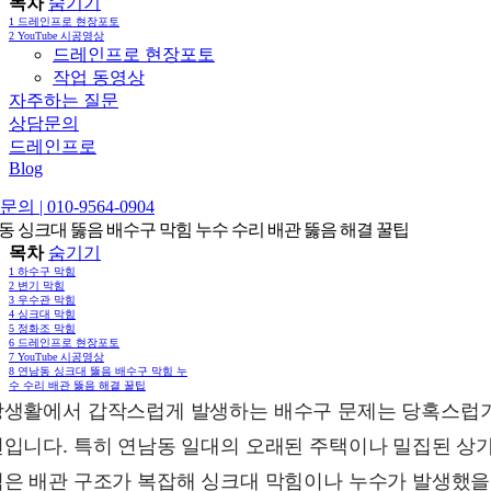
목차
숨기기
1
드레인프로 현장포토
2
YouTube 시공영상
드레인프로 현장포토
작업 동영상
자주하는 질문
상담문의
드레인프로
Blog
의 | 010-9564-0904
동 싱크대 뚫음 배수구 막힘 누수 수리 배관 뚫음 해결 꿀팁
목차
숨기기
1
하수구 막힘
2
변기 막힘
3
우수관 막힘
4
싱크대 막힘
5
정화조 막힘
6
드레인프로 현장포토
7
YouTube 시공영상
8
연남동 싱크대 뚫음 배수구 막힘 누
수 수리 배관 뚫음 해결 꿀팁
생활에서 갑작스럽게 발생하는 배수구 문제는 당혹스럽
입니다. 특히 연남동 일대의 오래된 주택이나 밀집된 상
은 배관 구조가 복잡해 싱크대 막힘이나 누수가 발생했을