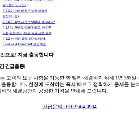
관리법이 있나요?
4.2
Q2. 수리 비용은 보통 어떻게
결정되나요?
4.3
Q3. 작업 시간은 얼마나 걸리나요?
4.3.1
🔍 연남동 싱크대 뚫음, 배수구
막힘,누수 수리, 배관 뚫음 관련 검색
4.3.2
👀 이런 글도 읽어보세요!
5
Leave A Comment 응답 취소
인프로! 지금 출동합니다
시간 긴급출동!
는 고객의 요구 사항을 가능한 한 빨리 해결하기 위해 1년 365일
 출동합니다. 현장에 도착하는 즉시 빠르고 정확하게 문제를 분
최적의 해결방안과 공정한 가격을 안내해 드립니다.
긴급문의 : 010-9564-0904