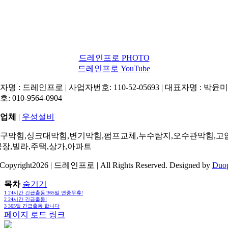
드레인프로 PHOTO
드레인프로 YouTube
명 : 드레인프로 | 사업자번호: 110-52-05693 | 대표자명 : 박윤미 
: 010-9564-0904
업체
|
우성설비
구막힘,싱크대막힘,변기막힘,펌프교체,누수탐지,오수관막힘,고
공장,빌라,주택,상가,아파트
Copyright2026 | 드레인프로 | All Rights Reserved. Designed by
Duo
목차
숨기기
1
24시간 긴급출동!365일 연중무휴!
2
24시간 긴급출동!
3
365일 긴급출동 합니다
페이지 로드 링크