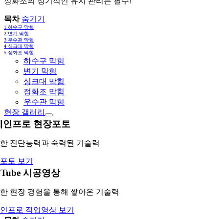
정화조의 정기적인 유지 관리는 필수!
목차
숨기기
1
하수구 막힘
2
변기 막힘
3
우수관 막힘
4
싱크대 막힘
5
정화조 막힘
하수구 막힘
변기 막힘
싱크대 막힘
정화조 막힘
우수관 막힘
현장 갤러리
레인프로 현장포토
한 진단능력과 숙력된 기술력
포토 보기
uTube 시공영상
한 현장 경험을 통해 쌓아온 기술력
인프로 작업영상 보기