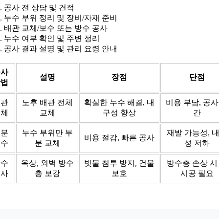
공사 전 상담 및 견적
누수 부위 정리 및 장비/자재 준비
배관 교체/보수 또는 방수 공사
누수 여부 확인 및 주변 정리
공사 결과 설명 및 관리 요령 안내
공사
설명
장점
단점
방법
배관
노후 배관 전체
확실한 누수 해결, 내
비용 부담, 공사
교체
교체
구성 향상
간
부분
누수 부위만 부
재발 가능성, 
비용 절감, 빠른 공사
보수
분 교체
성 저하
방수
옥상, 외벽 방수
빗물 침투 방지, 건물
방수층 손상 시
공사
층 보강
보호
시공 필요