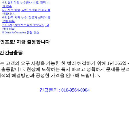
4
4. 합리적인 누수공사 비용, 견적 비
교 필수
5
5. 누수 예방, 작은 습관이 큰 차이를
만듭니다.
6
6. 양주 지역 누수, 전문가 선택이 중
요한 이유
7
7. FAQ: 양주누수탐지 누수공사, 궁
금증 해결
8
Leave A Comment 응답 취소
인프로! 지금 출동합니다
시간 긴급출동!
는 고객의 요구 사항을 가능한 한 빨리 해결하기 위해 1년 365일
 출동합니다. 현장에 도착하는 즉시 빠르고 정확하게 문제를 분
최적의 해결방안과 공정한 가격을 안내해 드립니다.
긴급문의 : 010-9564-0904