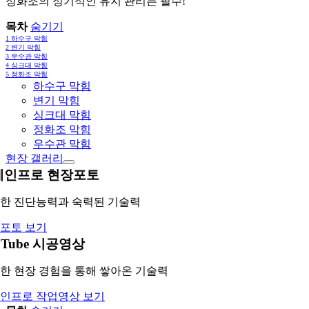
정화조의 정기적인 유지 관리는 필수!
목차
숨기기
1
하수구 막힘
2
변기 막힘
3
우수관 막힘
4
싱크대 막힘
5
정화조 막힘
하수구 막힘
변기 막힘
싱크대 막힘
정화조 막힘
우수관 막힘
현장 갤러리
레인프로 현장포토
한 진단능력과 숙력된 기술력
포토 보기
uTube 시공영상
한 현장 경험을 통해 쌓아온 기술력
인프로 작업영상 보기