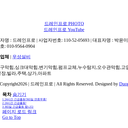
드레인프로 PHOTO
드레인프로 YouTube
명 : 드레인프로 | 사업자번호: 110-52-05693 | 대표자명 : 박윤미 
: 010-9564-0904
업체
|
우성설비
구막힘,싱크대막힘,변기막힘,펌프교체,누수탐지,오수관막힘,고
공장,빌라,주택,상가,아파트
Copyright2026 | 드레인프로 | All Rights Reserved. Designed by
Duo
목차
숨기기
1
24시간 긴급출동!365일 연중무휴!
2
24시간 긴급출동!
3
365일 긴급출동 합니다
페이지 로드 링크
Go to Top