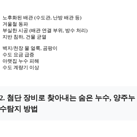
노후화된 배관 (수도관, 난방 배관 등)
겨울철 동파
부실한 시공 (배관 연결 부위, 방수 처리)
지반 침하, 건물 균열
벽지/천장 물 얼룩, 곰팡이
수도 요금 급증
아랫집 누수 피해
수도 계량기 이상
2. 첨단 장비로 찾아내는 숨은 누수, 양주누
수탐지 방법