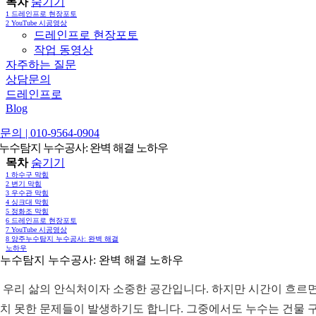
목차
숨기기
1
드레인프로 현장포토
2
YouTube 시공영상
드레인프로 현장포토
작업 동영상
자주하는 질문
상담문의
드레인프로
Blog
의 | 010-9564-0904
누수탐지 누수공사: 완벽 해결 노하우
목차
숨기기
1
하수구 막힘
2
변기 막힘
3
우수관 막힘
4
싱크대 막힘
5
정화조 막힘
6
드레인프로 현장포토
7
YouTube 시공영상
8
양주누수탐지 누수공사: 완벽 해결
노하우
누수탐지 누수공사: 완벽 해결 노하우
 우리 삶의 안식처이자 소중한 공간입니다. 하지만 시간이 흐르
치 못한 문제들이 발생하기도 합니다. 그중에서도 누수는 건물 