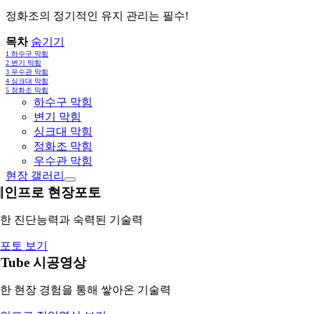
정화조의 정기적인 유지 관리는 필수!
목차
숨기기
1
하수구 막힘
2
변기 막힘
3
우수관 막힘
4
싱크대 막힘
5
정화조 막힘
하수구 막힘
변기 막힘
싱크대 막힘
정화조 막힘
우수관 막힘
현장 갤러리
레인프로 현장포토
한 진단능력과 숙력된 기술력
포토 보기
uTube 시공영상
한 현장 경험을 통해 쌓아온 기술력