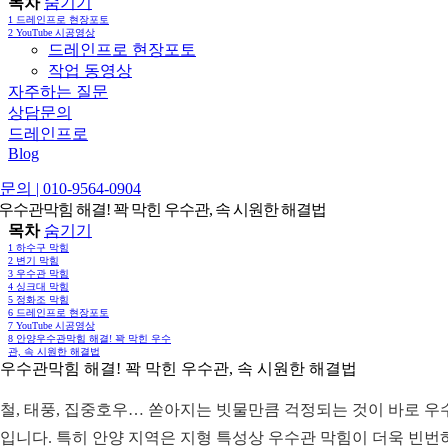
목차
숨기기
1
드레인프로 현장포토
2
YouTube 시공영상
드레인프로 현장포토
작업 동영상
자주하는 질문
상담문의
드레인프로
Blog
의 | 010-9564-0904
우수관막힘 해결! 꽉 막힌 우수관, 속 시원한 해결법
목차
숨기기
1
하수구 막힘
2
변기 막힘
3
우수관 막힘
4
싱크대 막힘
5
정화조 막힘
6
드레인프로 현장포토
7
YouTube 시공영상
8
안양우수관막힘 해결! 꽉 막힌 우수
관, 속 시원한 해결법
우수관막힘 해결! 꽉 막힌 우수관, 속 시원한 해결법
철, 태풍, 집중호우… 쏟아지는 빗물만큼 걱정되는 것이 바로 우
입니다. 특히 안양 지역은 지형 특성상 우수관 막힘이 더욱 빈번