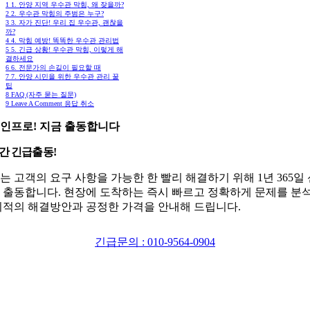
1
1. 안양 지역 우수관 막힘, 왜 잦을까?
2
2. 우수관 막힘의 주범은 누구?
3
3. 자가 진단! 우리 집 우수관, 괜찮을
까?
4
4. 막힘 예방! 똑똑한 우수관 관리법
5
5. 긴급 상황! 우수관 막힘, 이렇게 해
결하세요
6
6. 전문가의 손길이 필요할 때
7
7. 안양 시민을 위한 우수관 관리 꿀
팁
8
FAQ (자주 묻는 질문)
9
Leave A Comment 응답 취소
인프로! 지금 출동합니다
시간 긴급출동!
는 고객의 요구 사항을 가능한 한 빨리 해결하기 위해 1년 365일
 출동합니다. 현장에 도착하는 즉시 빠르고 정확하게 문제를 분
최적의 해결방안과 공정한 가격을 안내해 드립니다.
긴급문의 : 010-9564-0904