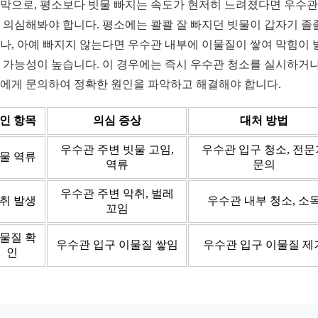
막으로, 평소보다 빗물 빠지는 속도가 현저히 느려졌다면 우수관
 의심해봐야 합니다. 평소에는 콸콸 잘 빠지던 빗물이 갑자기 졸
나, 아예 빠지지 않는다면 우수관 내부에 이물질이 쌓여 막힘이 
 가능성이 높습니다. 이 경우에는 즉시 우수관 청소를 실시하거나
에게 문의하여 정확한 원인을 파악하고 해결해야 합니다.
인 항목
의심 증상
대처 방법
우수관 주변 빗물 고임,
우수관 입구 청소, 전문
물 역류
역류
문의
우수관 주변 악취, 벌레
취 발생
우수관 내부 청소, 소
꼬임
물질 확
우수관 입구 이물질 쌓임
우수관 입구 이물질 제
인