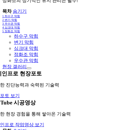
정화조의 정기적인 유지 관리는 필수!
목차
숨기기
1
하수구 막힘
2
변기 막힘
3
우수관 막힘
4
싱크대 막힘
5
정화조 막힘
하수구 막힘
변기 막힘
싱크대 막힘
정화조 막힘
우수관 막힘
현장 갤러리
레인프로 현장포토
한 진단능력과 숙력된 기술력
포토 보기
uTube 시공영상
한 현장 경험을 통해 쌓아온 기술력
인프로 작업영상 보기