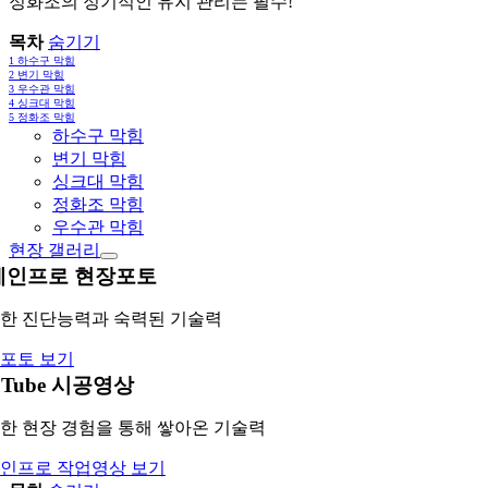
정화조의 정기적인 유지 관리는 필수!
목차
숨기기
1
하수구 막힘
2
변기 막힘
3
우수관 막힘
4
싱크대 막힘
5
정화조 막힘
하수구 막힘
변기 막힘
싱크대 막힘
정화조 막힘
우수관 막힘
현장 갤러리
레인프로 현장포토
한 진단능력과 숙력된 기술력
포토 보기
uTube 시공영상
한 현장 경험을 통해 쌓아온 기술력
인프로 작업영상 보기