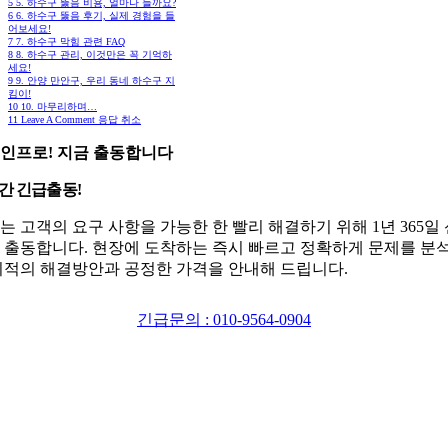
5
5. 하수구 뚫음 비용, 얼마나 들까요?
6
6. 하수구 뚫음 후기, 실제 경험을 들
어보세요!
7
7. 하수구 막힘 관련 FAQ
8
8. 하수구 관리, 이것만은 꼭 기억하
세요!
9
9. 안양 만안구, 우리 동네 하수구 지
킴이!
10
10. 마무리하며…
11
Leave A Comment 응답 취소
인프로! 지금 출동합니다
시간 긴급출동!
는 고객의 요구 사항을 가능한 한 빨리 해결하기 위해 1년 365일
 출동합니다. 현장에 도착하는 즉시 빠르고 정확하게 문제를 분
최적의 해결방안과 공정한 가격을 안내해 드립니다.
긴급문의 : 010-9564-0904