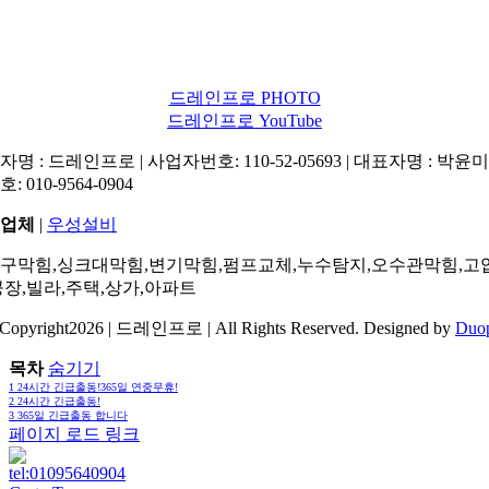
드레인프로 PHOTO
드레인프로 YouTube
명 : 드레인프로 | 사업자번호: 110-52-05693 | 대표자명 : 박윤미 
: 010-9564-0904
업체
|
우성설비
구막힘,싱크대막힘,변기막힘,펌프교체,누수탐지,오수관막힘,고
공장,빌라,주택,상가,아파트
Copyright2026 | 드레인프로 | All Rights Reserved. Designed by
Duo
목차
숨기기
1
24시간 긴급출동!365일 연중무휴!
2
24시간 긴급출동!
3
365일 긴급출동 합니다
페이지 로드 링크