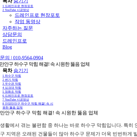
목차
숨기기
1
드레인프로 현장포토
2
YouTube 시공영상
드레인프로 현장포토
작업 동영상
자주하는 질문
상담문의
드레인프로
Blog
의 | 010-9564-0904
만안구 하수구 막힘 해결! 속 시원한 뚫음 업체
목차
숨기기
1
하수구 막힘
2
변기 막힘
3
우수관 막힘
4
싱크대 막힘
5
정화조 막힘
6
드레인프로 현장포토
7
YouTube 시공영상
8
안양만안구 하수구 막힘 해결! 속 시
원한 뚫음 업체
만안구 하수구 막힘 해결! 속 시원한 뚫음 업체
생활에서 겪는 불편함 중 하나는 바로 하수구 막힘입니다. 특히 
구 지역은 오래된 건물들이 많아 하수구 문제가 더욱 빈번하게 