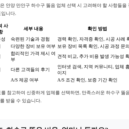
은 안양 만안구 하수구 뚫음 업체 선택 시 고려해야 할 사항들을
표입니다.
려 사
세부 내용
확인 방법
항
문성
숙련된 기술과 경험
경력 확인, 자격증 확인, 시공 사례 
비
다양한 장비 보유 여부
보유 장비 목록 확인, 시공 과정 문
합리적인 가격 제시 여
격
견적 비교, 추가 비용 발생 가능성 
부
인터넷 검색, 지역 커뮤니티, 업체 
기
다른 고객들의 후기
이지
A/S 제공 여부
A/S 조건 확인, 보증 기간 확인
표를 참고하여 신중하게 업체를 선택하면, 만족스러운 하수구 뚫음
를 받을 수 있습니다.