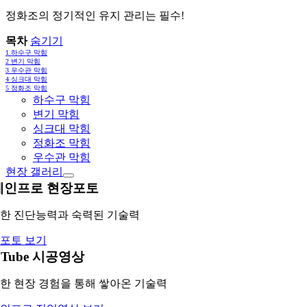
정화조의 정기적인 유지 관리는 필수!
목차
숨기기
1
하수구 막힘
2
변기 막힘
3
우수관 막힘
4
싱크대 막힘
5
정화조 막힘
하수구 막힘
변기 막힘
싱크대 막힘
정화조 막힘
우수관 막힘
현장 갤러리
레인프로 현장포토
한 진단능력과 숙력된 기술력
포토 보기
uTube 시공영상
한 현장 경험을 통해 쌓아온 기술력