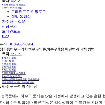
목차
숨기기
1
드레인프로 현장포토
2
YouTube 시공영상
드레인프로 현장포토
작업 동영상
자주하는 질문
상담문의
드레인프로
Blog
의 | 010-9564-0904
성곡동하수구막힘,하수구역류,하수구뚫음 해결법과 대처 방법
목차
숨기기
1
하수구 막힘
2
변기 막힘
3
우수관 막힘
4
싱크대 막힘
5
정화조 막힘
6
드레인프로 현장포토
7
YouTube 시공영상
8
안산성곡동하수구막힘,하수구역류,
하수구뚫음 해결법과 대처 방법
: 하수구 문제의 심각성
 성곡동에서 하수구 문제는 많은 가정에서 발생하고 있는 흔한 
다. 하수구 막힘이나 역류 현상은 일상생활에 큰 불편을 초래할 