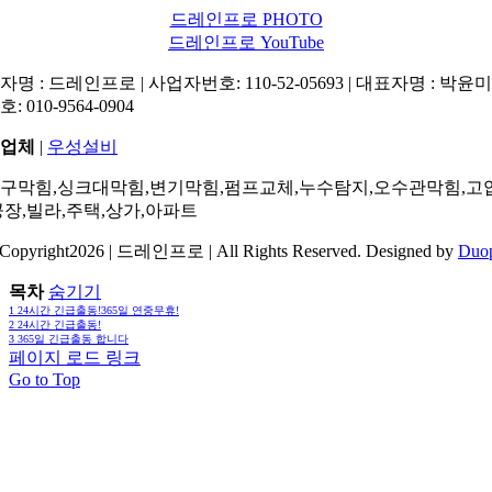
드레인프로 PHOTO
드레인프로 YouTube
명 : 드레인프로 | 사업자번호: 110-52-05693 | 대표자명 : 박윤미 
: 010-9564-0904
업체
|
우성설비
구막힘,싱크대막힘,변기막힘,펌프교체,누수탐지,오수관막힘,고
공장,빌라,주택,상가,아파트
Copyright2026 | 드레인프로 | All Rights Reserved. Designed by
Duo
목차
숨기기
1
24시간 긴급출동!365일 연중무휴!
2
24시간 긴급출동!
3
365일 긴급출동 합니다
페이지 로드 링크
Go to Top