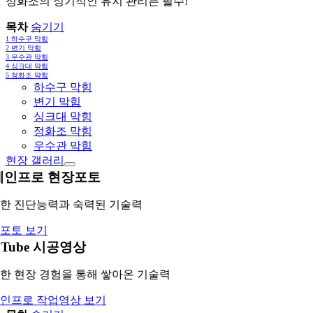
정화조의 정기적인 유지 관리는 필수!
목차
숨기기
1
하수구 막힘
2
변기 막힘
3
우수관 막힘
4
싱크대 막힘
5
정화조 막힘
하수구 막힘
변기 막힘
싱크대 막힘
정화조 막힘
우수관 막힘
현장 갤러리
레인프로 현장포토
한 진단능력과 숙력된 기술력
포토 보기
uTube 시공영상
한 현장 경험을 통해 쌓아온 기술력
인프로 작업영상 보기