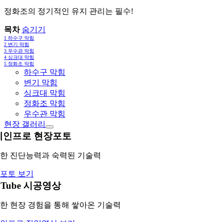
정화조의 정기적인 유지 관리는 필수!
목차
숨기기
1
하수구 막힘
2
변기 막힘
3
우수관 막힘
4
싱크대 막힘
5
정화조 막힘
하수구 막힘
변기 막힘
싱크대 막힘
정화조 막힘
우수관 막힘
현장 갤러리
레인프로 현장포토
한 진단능력과 숙력된 기술력
포토 보기
uTube 시공영상
한 현장 경험을 통해 쌓아온 기술력