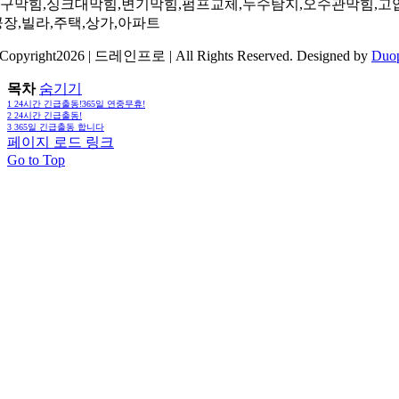
구막힘,싱크대막힘,변기막힘,펌프교체,누수탐지,오수관막힘,고
공장,빌라,주택,상가,아파트
Copyright2026 | 드레인프로 | All Rights Reserved. Designed by
Duo
목차
숨기기
1
24시간 긴급출동!365일 연중무휴!
2
24시간 긴급출동!
3
365일 긴급출동 합니다
페이지 로드 링크
Go to Top