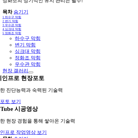
정화조의 정기적인 유지 관리는 필수!
목차
숨기기
1
하수구 막힘
2
변기 막힘
3
우수관 막힘
4
싱크대 막힘
5
정화조 막힘
하수구 막힘
변기 막힘
싱크대 막힘
정화조 막힘
우수관 막힘
현장 갤러리
레인프로 현장포토
한 진단능력과 숙력된 기술력
포토 보기
uTube 시공영상
한 현장 경험을 통해 쌓아온 기술력
인프로 작업영상 보기