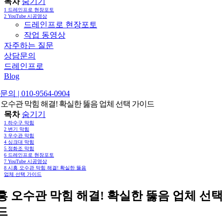
목차
숨기기
1
드레인프로 현장포토
2
YouTube 시공영상
드레인프로 현장포토
작업 동영상
자주하는 질문
상담문의
드레인프로
Blog
의 | 010-9564-0904
 오수관 막힘 해결! 확실한 뚫음 업체 선택 가이드
목차
숨기기
1
하수구 막힘
2
변기 막힘
3
우수관 막힘
4
싱크대 막힘
5
정화조 막힘
6
드레인프로 현장포토
7
YouTube 시공영상
8
시흥 오수관 막힘 해결! 확실한 뚫음
업체 선택 가이드
흥 오수관 막힘 해결! 확실한 뚫음 업체 선택
드