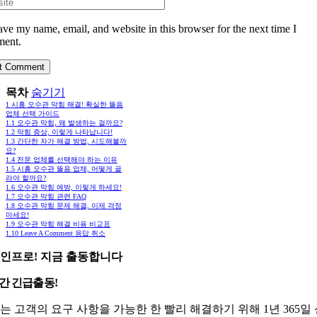
ave my name, email, and website in this browser for the next time I
ent.
목차
숨기기
1
시흥 오수관 막힘 해결! 확실한 뚫음
업체 선택 가이드
1.1
오수관 막힘, 왜 발생하는 걸까요?
1.2
막힘 증상, 이렇게 나타납니다!
1.3
간단한 자가 해결 방법, 시도해볼까
요?
1.4
전문 업체를 선택해야 하는 이유
1.5
시흥 오수관 뚫음 업체, 어떻게 골
라야 할까요?
1.6
오수관 막힘 예방, 이렇게 하세요!
1.7
오수관 막힘 관련 FAQ
1.8
오수관 막힘 문제 해결, 이제 걱정
마세요!
1.9
오수관 막힘 해결 비용 비교표
1.10
Leave A Comment 응답 취소
인프로! 지금 출동합니다
시간 긴급출동!
는 고객의 요구 사항을 가능한 한 빨리 해결하기 위해 1년 365일