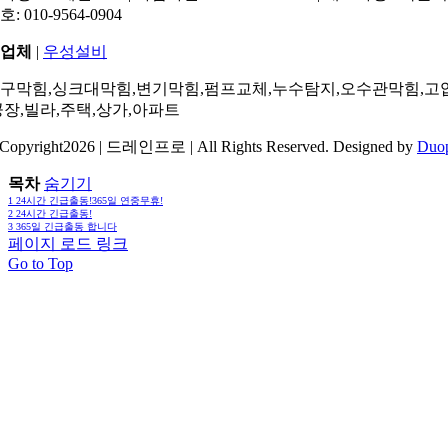
: 010-9564-0904
업체
|
우성설비
구막힘,싱크대막힘,변기막힘,펌프교체,누수탐지,오수관막힘,고
공장,빌라,주택,상가,아파트
Copyright2026 | 드레인프로 | All Rights Reserved. Designed by
Duo
목차
숨기기
1
24시간 긴급출동!365일 연중무휴!
2
24시간 긴급출동!
3
365일 긴급출동 합니다
페이지 로드 링크
Go to Top