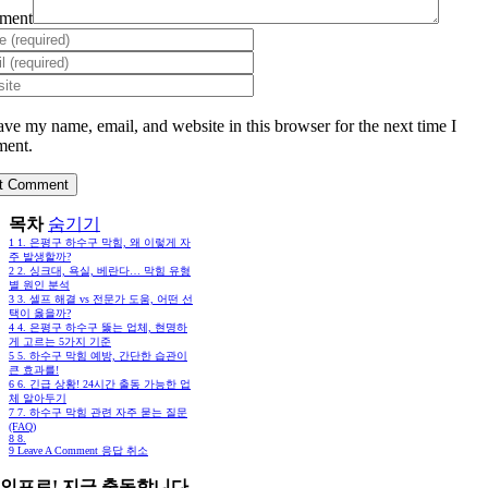
ment
ave my name, email, and website in this browser for the next time I
ent.
목차
숨기기
1
1. 은평구 하수구 막힘, 왜 이렇게 자
주 발생할까?
2
2. 싱크대, 욕실, 베란다… 막힘 유형
별 원인 분석
3
3. 셀프 해결 vs 전문가 도움, 어떤 선
택이 옳을까?
4
4. 은평구 하수구 뚫는 업체, 현명하
게 고르는 5가지 기준
5
5. 하수구 막힘 예방, 간단한 습관이
큰 효과를!
6
6. 긴급 상황! 24시간 출동 가능한 업
체 알아두기
7
7. 하수구 막힘 관련 자주 묻는 질문
(FAQ)
8
8.
9
Leave A Comment 응답 취소
인프로! 지금 출동합니다