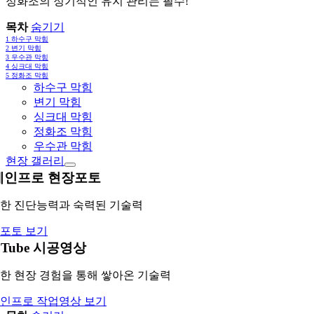
정화조의 정기적인 유지 관리는 필수!
목차
숨기기
1
하수구 막힘
2
변기 막힘
3
우수관 막힘
4
싱크대 막힘
5
정화조 막힘
하수구 막힘
변기 막힘
싱크대 막힘
정화조 막힘
우수관 막힘
현장 갤러리
레인프로 현장포토
한 진단능력과 숙력된 기술력
포토 보기
uTube 시공영상
한 현장 경험을 통해 쌓아온 기술력
인프로 작업영상 보기