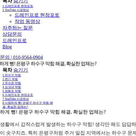
목차
숨기기
1
드레인프로 현장포토
2
YouTube 시공영상
드레인프로 현장포토
작업 동영상
자주하는 질문
상담문의
드레인프로
Blog
의 | 010-9564-0904
하게 뻥! 은평구 하수구 막힘 해결, 확실한 업체는?
목차
숨기기
1
하수구 막힘
2
변기 막힘
3
우수관 막힘
4
싱크대 막힘
5
정화조 막힘
6
드레인프로 현장포토
7
YouTube 시공영상
8
시원하게 뻥! 은평구 하수구 막힘 해
결, 확실한 업체는?
하게 뻥! 은평구 하수구 막힘 해결, 확실한 업체는?
생활에서 갑작스럽게 발생하는 하수구 막힘! 생각만 해도 답답
이 솟구치죠. 특히 은평구처럼 주거 밀집 지역에서는 하수구 문