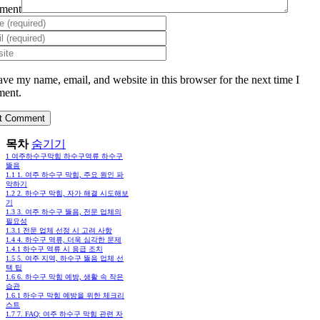
ment
ave my name, email, and website in this browser for the next time I
ent.
목차
숨기기
1
여주하수구막힘 하수구역류 하수구
뚫음
1.1
1. 여주 하수구 막힘, 주요 원인 파
악하기
1.2
2. 하수구 막힘, 자가 해결 시도해보
기
1.3
3. 여주 하수구 뚫음, 전문 업체의
필요성
1.3.1
전문 업체 선정 시 고려 사항
1.4
4. 하수구 역류, 더욱 심각한 문제
1.4.1
하수구 역류 시 응급 조치
1.5
5. 여주 지역, 하수구 뚫음 업체 선
택 팁
1.6
6. 하수구 막힘 예방, 생활 속 작은
습관
1.6.1
하수구 막힘 예방을 위한 체크리
스트
1.7
7. FAQ: 여주 하수구 막힘 관련 자