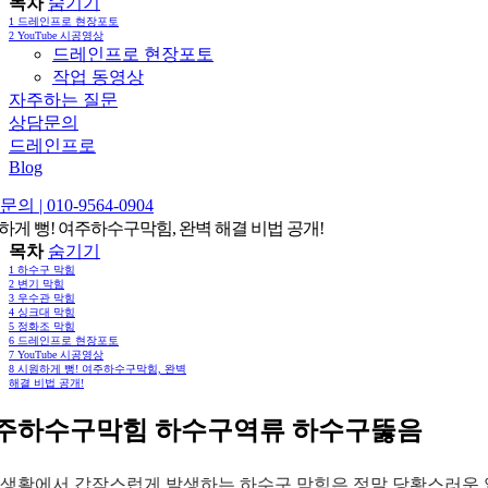
목차
숨기기
1
드레인프로 현장포토
2
YouTube 시공영상
드레인프로 현장포토
작업 동영상
자주하는 질문
상담문의
드레인프로
Blog
의 | 010-9564-0904
하게 뻥! 여주하수구막힘, 완벽 해결 비법 공개!
목차
숨기기
1
하수구 막힘
2
변기 막힘
3
우수관 막힘
4
싱크대 막힘
5
정화조 막힘
6
드레인프로 현장포토
7
YouTube 시공영상
8
시원하게 뻥! 여주하수구막힘, 완벽
해결 비법 공개!
주하수구막힘 하수구역류 하수구뚫음
생활에서 갑작스럽게 발생하는 하수구 막힘은 정말 당황스러운