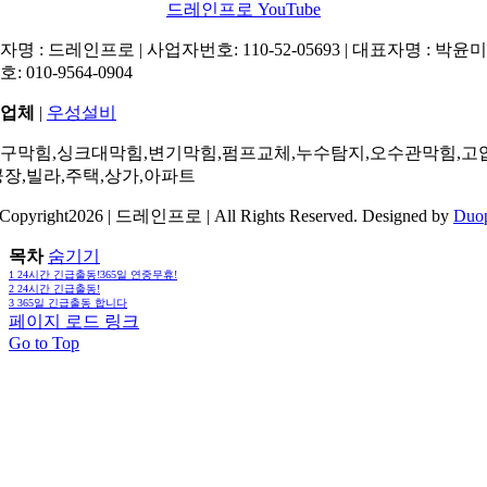
드레인프로 YouTube
명 : 드레인프로 | 사업자번호: 110-52-05693 | 대표자명 : 박윤미 
: 010-9564-0904
업체
|
우성설비
구막힘,싱크대막힘,변기막힘,펌프교체,누수탐지,오수관막힘,고
공장,빌라,주택,상가,아파트
Copyright2026 | 드레인프로 | All Rights Reserved. Designed by
Duo
목차
숨기기
1
24시간 긴급출동!365일 연중무휴!
2
24시간 긴급출동!
3
365일 긴급출동 합니다
페이지 로드 링크
Go to Top