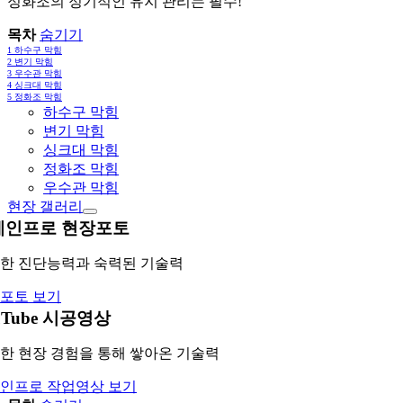
정화조의 정기적인 유지 관리는 필수!
목차
숨기기
1
하수구 막힘
2
변기 막힘
3
우수관 막힘
4
싱크대 막힘
5
정화조 막힘
하수구 막힘
변기 막힘
싱크대 막힘
정화조 막힘
우수관 막힘
현장 갤러리
레인프로 현장포토
한 진단능력과 숙력된 기술력
포토 보기
uTube 시공영상
한 현장 경험을 통해 쌓아온 기술력
인프로 작업영상 보기