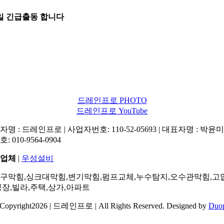
5일 긴급출동 합니다
드레인프로 PHOTO
드레인프로 YouTube
명 : 드레인프로 | 사업자번호: 110-52-05693 | 대표자명 : 박윤미 
: 010-9564-0904
업체
|
우성설비
구막힘,싱크대막힘,변기막힘,펌프교체,누수탐지,오수관막힘,고
공장,빌라,주택,상가,아파트
Copyright2026 | 드레인프로 | All Rights Reserved. Designed by
Duo