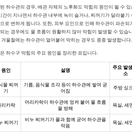
된 하수관의 경우, 배관 자체의 노후화도 막힘의 원인이 될 수 
 시간이 지나면서 하수관 내부에 녹이 슬거나, 찌꺼기가 달라붙기
으로 변하게 됩니다. 또한, 외부 요인으로 인해 하수관이 파손되
되는 경우에도 물 흐름이 원활하지 않아 막힘이 발생할 수 있습니
 겨울철에는 하수관이 얼어붙어 막히는 경우도 종종 발생합니다.
은 하수구 막힘의 주요 원인을 정리한 표입니다.
주요 발생
원인
설명
소
식물 찌꺼
기름, 음식물 조각 등이 하수관에 쌓여 굳
주방 싱
기
어짐
머리카락이 하수관에 엉켜 붙어 물 흐름
머리카락
욕실, 세
을 방해
비누 찌꺼기가 물과 함께 굳어 하수관을
누 찌꺼기
욕실, 세
막음