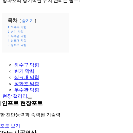
정화조의 정기적인 유지 관리는 필수!
목차
숨기기
1
하수구 막힘
2
변기 막힘
3
우수관 막힘
4
싱크대 막힘
5
정화조 막힘
하수구 막힘
변기 막힘
싱크대 막힘
정화조 막힘
우수관 막힘
현장 갤러리
레인프로 현장포토
한 진단능력과 숙력된 기술력
포토 보기
uTube 시공영상