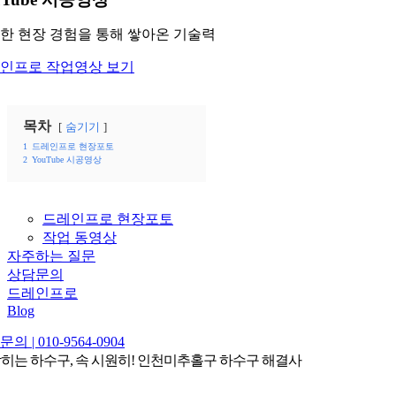
한 현장 경험을 통해 쌓아온 기술력
인프로 작업영상 보기
목차
숨기기
1
드레인프로 현장포토
2
YouTube 시공영상
드레인프로 현장포토
작업 동영상
자주하는 질문
상담문의
드레인프로
Blog
의 | 010-9564-0904
막히는 하수구, 속 시원히! 인천미추홀구 하수구 해결사