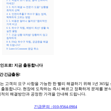
2
2. 막힘의 초기 증상, 절대 간과하지
마세요!
3
3. 자가 해결 vs 전문가 도움? 상황별
최적의 선택
4
4. 인천미추홀구 하수구 뚫는 업체,
똑똑하게 고르는 방법
5
5. 비용은 얼마나 들까요? 합리적인
가격 비교
6
6. 하수구 막힘, 예방이 최선! 생활 속
실천 꿀팁
7
7. 긴급 상황 대처법! 당황하지 않고
침착하게
8
8. FAQ: 하수구 막힘, 궁금증을 해결
해 드립니다!
9
Leave A Comment 응답 취소
인프로! 지금 출동합니다
시간 긴급출동!
는 고객의 요구 사항을 가능한 한 빨리 해결하기 위해 1년 365일
 출동합니다. 현장에 도착하는 즉시 빠르고 정확하게 문제를 분
최적의 해결방안과 공정한 가격을 안내해 드립니다.
긴급문의 : 010-9564-0904