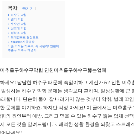
목차
숨기기
1
하수구 막힘
2
변기 막힘
3
우수관 막힘
4
싱크대 막힘
5
정화조 막힘
6
드레인프로 현장포토
7
YouTube 시공영상
8
숨 막히는 하수구, 속 시원히! 인천미
추홀구 하수구 해결사
미추홀구하수구막힘 인천미추홀구하수구뚫는업체
하세요! 답답한 하수구 때문에 속앓이하고 계신가요? 인천 미추
 발생하는 하수구 막힘 문제는 생각보다 흔하며, 일상생활에 큰 
초래합니다. 단순히 물이 잘 내려가지 않는 것부터 악취, 벌레 꼬임
한 문제를 야기하죠. 하지만 걱정 마세요! 이 글에서는 미추홀구
막힘의 원인부터 예방, 그리고 믿을 수 있는 하수구 뚫는 업체 선택
지 모든 것을 알려드립니다. 쾌적한 생활 환경을 되찾고 스트레
벗어나세요!