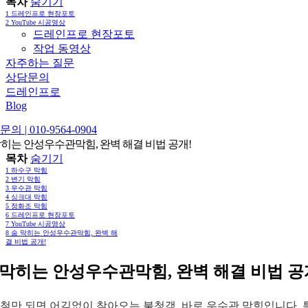
목차
숨기기
1
드레인프로 현장포토
2
YouTube 시공영상
드레인프로 현장포토
작업 동영상
자주하는 질문
상담문의
드레인프로
Blog
의 | 010-9564-0904
막히는 안성우수관막힘, 완벽 해결 비법 공개!
목차
숨기기
1
하수구 막힘
2
변기 막힘
3
우수관 막힘
4
싱크대 막힘
5
정화조 막힘
6
드레인프로 현장포토
7
YouTube 시공영상
8
숨 막히는 안성우수관막힘, 완벽 해
결 비법 공개!
 막히는 안성우수관막힘, 완벽 해결 비법 공
철만 되면 어김없이 찾아오는 불청객, 바로 우수관 막힘입니다. 