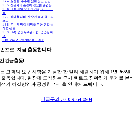
1.4
4. 초간단! 우수관 셀프 청소 방법
1.5
5. 전문가의 손길이 필요한 순간들
1.6
6. 안성 지역 우수관 관리, 이것만은
꼭!
1.7
7. 장마철 대비, 우수관 점검 체크리
스트
1.8
8. 우수관 막힘 예방을 위한 생활 속
작은 실천
1.9
9. FAQ: 안성우수관막힘, 궁금증 해
결!
1.10
Leave A Comment 응답 취소
인프로! 지금 출동합니다
시간 긴급출동!
는 고객의 요구 사항을 가능한 한 빨리 해결하기 위해 1년 365일
 출동합니다. 현장에 도착하는 즉시 빠르고 정확하게 문제를 분
최적의 해결방안과 공정한 가격을 안내해 드립니다.
긴급문의 : 010-9564-0904