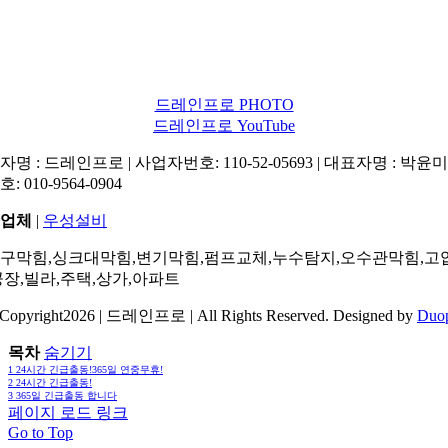
드레인프로 PHOTO
드레인프로 YouTube
명 : 드레인프로 | 사업자번호: 110-52-05693 | 대표자명 : 박윤미 
: 010-9564-0904
업체
|
우성설비
구막힘,싱크대막힘,변기막힘,펌프교체,누수탐지,오수관막힘,고
공장,빌라,주택,상가,아파트
Copyright2026 | 드레인프로 | All Rights Reserved. Designed by
Duo
목차
숨기기
1
24시간 긴급출동!365일 연중무휴!
2
24시간 긴급출동!
3
365일 긴급출동 합니다
페이지 로드 링크
Go to Top