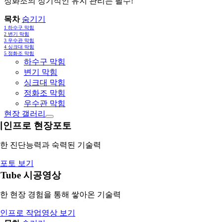
정화조의 정기적인 유지 관리는 필수!
목차
숨기기
1
하수구 막힘
2
변기 막힘
3
우수관 막힘
4
싱크대 막힘
5
정화조 막힘
하수구 막힘
변기 막힘
싱크대 막힘
정화조 막힘
우수관 막힘
현장 갤러리
레인프로 현장포토
한 진단능력과 숙력된 기술력
포토 보기
uTube 시공영상
한 현장 경험을 통해 쌓아온 기술력
인프로 작업영상 보기