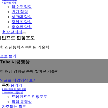
5
정화조 막힘
하수구 막힘
변기 막힘
싱크대 막힘
정화조 막힘
우수관 막힘
현장 갤러리
레인프로 현장포토
한 진단능력과 숙력된 기술력
포토 보기
uTube 시공영상
한 현장 경험을 통해 쌓아온 기술력
인프로 작업영상 보기
목차
숨기기
1
드레인프로 현장포토
2
YouTube 시공영상
드레인프로 현장포토
작업 동영상
자주하는 질문