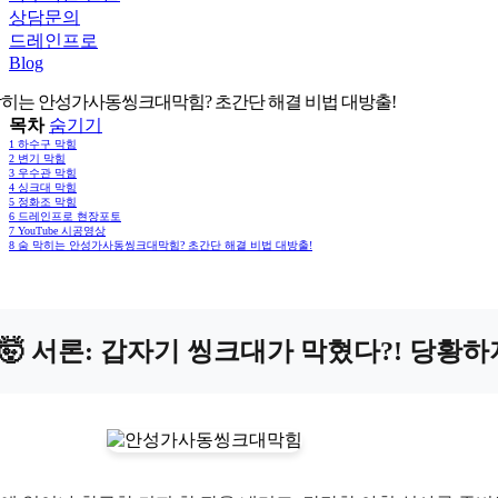
상담문의
드레인프로
Blog
막히는 안성가사동씽크대막힘? 초간단 해결 비법 대방출!
목차
숨기기
1
하수구 막힘
2
변기 막힘
3
우수관 막힘
4
싱크대 막힘
5
정화조 막힘
6
드레인프로 현장포토
7
YouTube 시공영상
8
숨 막히는 안성가사동씽크대막힘? 초간단 해결 비법 대방출!
🤯 서론: 갑자기 씽크대가 막혔다?! 당황하