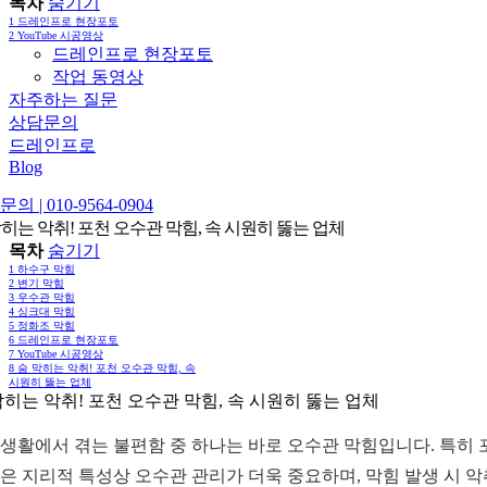
목차
숨기기
1
드레인프로 현장포토
2
YouTube 시공영상
드레인프로 현장포토
작업 동영상
자주하는 질문
상담문의
드레인프로
Blog
의 | 010-9564-0904
막히는 악취! 포천 오수관 막힘, 속 시원히 뚫는 업체
목차
숨기기
1
하수구 막힘
2
변기 막힘
3
우수관 막힘
4
싱크대 막힘
5
정화조 막힘
6
드레인프로 현장포토
7
YouTube 시공영상
8
숨 막히는 악취! 포천 오수관 막힘, 속
시원히 뚫는 업체
막히는 악취! 포천 오수관 막힘, 속 시원히 뚫는 업체
생활에서 겪는 불편함 중 하나는 바로 오수관 막힘입니다. 특히 
은 지리적 특성상 오수관 관리가 더욱 중요하며, 막힘 발생 시 