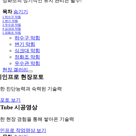
정화조의 정기적인 유지 관리는 필수!
목차
숨기기
1
하수구 막힘
2
변기 막힘
3
우수관 막힘
4
싱크대 막힘
5
정화조 막힘
하수구 막힘
변기 막힘
싱크대 막힘
정화조 막힘
우수관 막힘
현장 갤러리
레인프로 현장포토
한 진단능력과 숙력된 기술력
포토 보기
uTube 시공영상
한 현장 경험을 통해 쌓아온 기술력
인프로 작업영상 보기