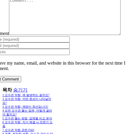
ment
ave my name, email, and website in this browser for the next time I
ent.
목차
숨기기
1
오수관 막힘, 왜 발생하는 걸까요?
2
오수관 막힘, 어떤 증상이 나타날까
요?
3
오수관 막힘, 예방이 최선입니다!
4
포천 오수관 뚫는 업체, 어떻게 골라
야 할까요?
5
오수관 뚫는 방법, 업체별 비교 분석
6
오수관 막힘, 자가 해결 vs 전문가 도
움
7
오수관 막힘 관련 FAQ
8
결론: 쾌적한 생활, 오수관 관리가 답