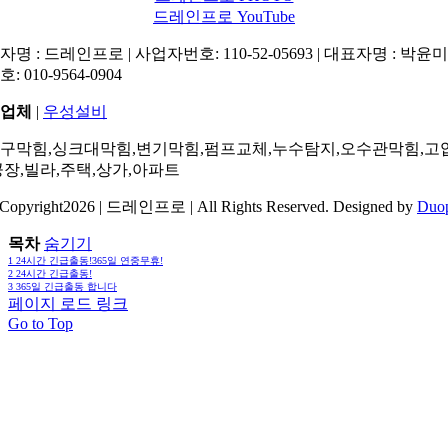
드레인프로 YouTube
명 : 드레인프로 | 사업자번호: 110-52-05693 | 대표자명 : 박윤미 
: 010-9564-0904
업체
|
우성설비
구막힘,싱크대막힘,변기막힘,펌프교체,누수탐지,오수관막힘,고
공장,빌라,주택,상가,아파트
Copyright2026 | 드레인프로 | All Rights Reserved. Designed by
Duo
목차
숨기기
1
24시간 긴급출동!365일 연중무휴!
2
24시간 긴급출동!
3
365일 긴급출동 합니다
페이지 로드 링크
Go to Top