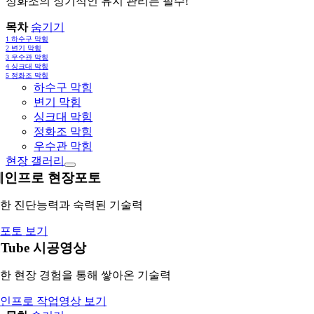
정화조의 정기적인 유지 관리는 필수!
목차
숨기기
1
하수구 막힘
2
변기 막힘
3
우수관 막힘
4
싱크대 막힘
5
정화조 막힘
하수구 막힘
변기 막힘
싱크대 막힘
정화조 막힘
우수관 막힘
현장 갤러리
레인프로 현장포토
한 진단능력과 숙력된 기술력
포토 보기
uTube 시공영상
한 현장 경험을 통해 쌓아온 기술력
인프로 작업영상 보기