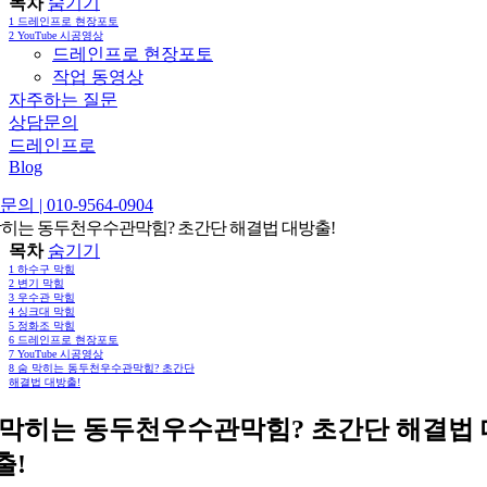
목차
숨기기
1
드레인프로 현장포토
2
YouTube 시공영상
드레인프로 현장포토
작업 동영상
자주하는 질문
상담문의
드레인프로
Blog
의 | 010-9564-0904
막히는 동두천우수관막힘? 초간단 해결법 대방출!
목차
숨기기
1
하수구 막힘
2
변기 막힘
3
우수관 막힘
4
싱크대 막힘
5
정화조 막힘
6
드레인프로 현장포토
7
YouTube 시공영상
8
숨 막히는 동두천우수관막힘? 초간단
해결법 대방출!
 막히는 동두천우수관막힘? 초간단 해결법 
출!