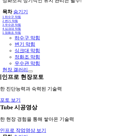
정화조의 정기적인 유지 관리는 필수!
목차
숨기기
1
하수구 막힘
2
변기 막힘
3
우수관 막힘
4
싱크대 막힘
5
정화조 막힘
하수구 막힘
변기 막힘
싱크대 막힘
정화조 막힘
우수관 막힘
현장 갤러리
레인프로 현장포토
한 진단능력과 숙력된 기술력
포토 보기
uTube 시공영상
한 현장 경험을 통해 쌓아온 기술력
인프로 작업영상 보기