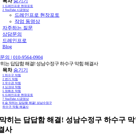
목차
숨기기
1
드레인프로 현장포토
2
YouTube 시공영상
드레인프로 현장포토
작업 동영상
자주하는 질문
상담문의
드레인프로
Blog
의 | 010-9564-0904
막히는 답답함 해결! 성남수정구 하수구 막힘 해결사
목차
숨기기
1
하수구 막힘
2
변기 막힘
3
우수관 막힘
4
싱크대 막힘
5
정화조 막힘
6
드레인프로 현장포토
7
YouTube 시공영상
8
숨 막히는 답답함 해결! 성남수정구
하수구 막힘 해결사
 막히는 답답함 해결! 성남수정구 하수구 
결사