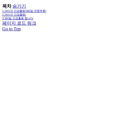
목차
숨기기
1
24시간 긴급출동!365일 연중무휴!
2
24시간 긴급출동!
3
365일 긴급출동 합니다
페이지 로드 링크
Go to Top