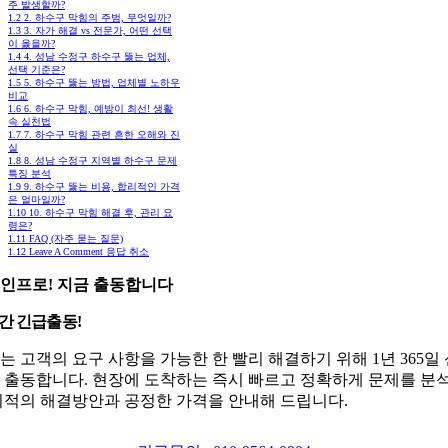
주 발생할까?
1.2
2. 하수구 막힘의 주범, 무엇일까?
1.3
3. 자가 해결 vs 전문가, 어떤 선택
이 옳을까?
1.4
4. 성남 수정구 하수구 뚫는 업체,
선택 기준은?
1.5
5. 하수구 뚫는 방법, 업체별 노하우
비교
1.6
6. 하수구 막힘, 예방이 최선! 생활
속 실천법
1.7
7. 하수구 막힘 관련 흔한 오해와 진
실
1.8
8. 성남 수정구 지역별 하수구 문제
특징 분석
1.9
9. 하수구 뚫는 비용, 합리적인 가격
은 얼마일까?
1.10
10. 하수구 막힘 해결 후, 관리 요
령은?
1.11
FAQ (자주 묻는 질문)
1.12
Leave A Comment 응답 취소
인프로! 지금 출동합니다
시간 긴급출동!
는 고객의 요구 사항을 가능한 한 빨리 해결하기 위해 1년 365일
 출동합니다. 현장에 도착하는 즉시 빠르고 정확하게 문제를 분
최적의 해결방안과 공정한 가격을 안내해 드립니다.