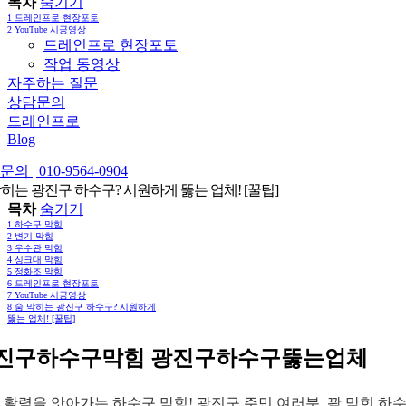
목차
숨기기
1
드레인프로 현장포토
2
YouTube 시공영상
드레인프로 현장포토
작업 동영상
자주하는 질문
상담문의
드레인프로
Blog
의 | 010-9564-0904
막히는 광진구 하수구? 시원하게 뚫는 업체! [꿀팁]
목차
숨기기
1
하수구 막힘
2
변기 막힘
3
우수관 막힘
4
싱크대 막힘
5
정화조 막힘
6
드레인프로 현장포토
7
YouTube 시공영상
8
숨 막히는 광진구 하수구? 시원하게
뚫는 업체! [꿀팁]
진구하수구막힘 광진구하수구뚫는업체
 활력을 앗아가는 하수구 막힘! 광진구 주민 여러분, 꽉 막힌 하