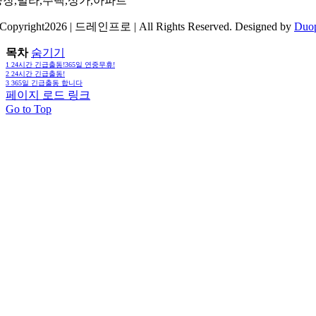
공장,빌라,주택,상가,아파트
Copyright2026 | 드레인프로 | All Rights Reserved. Designed by
Duo
목차
숨기기
1
24시간 긴급출동!365일 연중무휴!
2
24시간 긴급출동!
3
365일 긴급출동 합니다
페이지 로드 링크
Go to Top