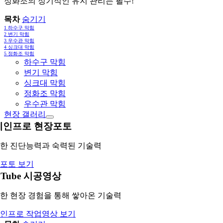
정화조의 정기적인 유지 관리는 필수!
목차
숨기기
1
하수구 막힘
2
변기 막힘
3
우수관 막힘
4
싱크대 막힘
5
정화조 막힘
하수구 막힘
변기 막힘
싱크대 막힘
정화조 막힘
우수관 막힘
현장 갤러리
레인프로 현장포토
한 진단능력과 숙력된 기술력
포토 보기
uTube 시공영상
한 현장 경험을 통해 쌓아온 기술력
인프로 작업영상 보기