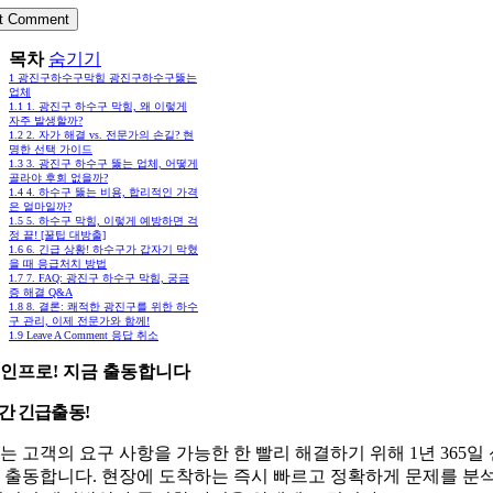
목차
숨기기
1
광진구하수구막힘 광진구하수구뚫는
업체
1.1
1. 광진구 하수구 막힘, 왜 이렇게
자주 발생할까?
1.2
2. 자가 해결 vs. 전문가의 손길? 현
명한 선택 가이드
1.3
3. 광진구 하수구 뚫는 업체, 어떻게
골라야 후회 없을까?
1.4
4. 하수구 뚫는 비용, 합리적인 가격
은 얼마일까?
1.5
5. 하수구 막힘, 이렇게 예방하면 걱
정 끝! [꿀팁 대방출]
1.6
6. 긴급 상황! 하수구가 갑자기 막혔
을 때 응급처치 방법
1.7
7. FAQ: 광진구 하수구 막힘, 궁금
증 해결 Q&A
1.8
8. 결론: 쾌적한 광진구를 위한 하수
구 관리, 이제 전문가와 함께!
1.9
Leave A Comment 응답 취소
인프로! 지금 출동합니다
시간 긴급출동!
는 고객의 요구 사항을 가능한 한 빨리 해결하기 위해 1년 365일
 출동합니다. 현장에 도착하는 즉시 빠르고 정확하게 문제를 분