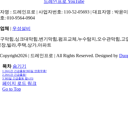
드레인프로 YouTube
명 : 드레인프로 | 사업자번호: 110-52-05693 | 대표자명 : 박윤미 
: 010-9564-0904
업체
|
우성설비
구막힘,싱크대막힘,변기막힘,펌프교체,누수탐지,오수관막힘,고
공장,빌라,주택,상가,아파트
Copyright2026 | 드레인프로 | All Rights Reserved. Designed by
Duo
목차
숨기기
1
24시간 긴급출동!365일 연중무휴!
2
24시간 긴급출동!
3
365일 긴급출동 합니다
페이지 로드 링크
Go to Top