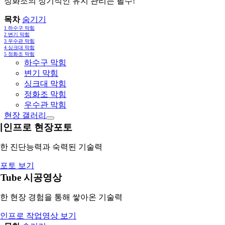
정화조의 정기적인 유지 관리는 필수!
목차
숨기기
1
하수구 막힘
2
변기 막힘
3
우수관 막힘
4
싱크대 막힘
5
정화조 막힘
하수구 막힘
변기 막힘
싱크대 막힘
정화조 막힘
우수관 막힘
현장 갤러리
레인프로 현장포토
한 진단능력과 숙력된 기술력
포토 보기
uTube 시공영상
한 현장 경험을 통해 쌓아온 기술력
인프로 작업영상 보기