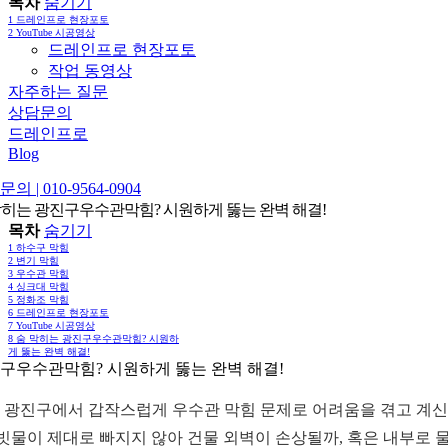
목차
숨기기
1
드레인프로 현장포토
2
YouTube 시공영상
드레인프로 현장포토
작업 동영상
자주하는 질문
상담문의
드레인프로
Blog
의 | 010-9564-0904
막히는 광진구우수관막힘? 시원하게 뚫는 완벽 해결!
목차
숨기기
1
하수구 막힘
2
변기 막힘
3
우수관 막힘
4
싱크대 막힘
5
정화조 막힘
6
드레인프로 현장포토
7
YouTube 시공영상
8
숨 막히는 광진구우수관막힘? 시원하
게 뚫는 완벽 해결!
구우수관막힘? 시원하게 뚫는 완벽 해결!
 광진구에서 갑작스럽게 우수관 막힘 문제로 어려움을 겪고 계
 빗물이 제대로 빠지지 않아 건물 외벽이 손상될까, 혹은 내부로 