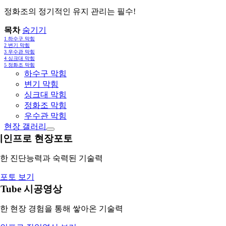
정화조의 정기적인 유지 관리는 필수!
목차
숨기기
1
하수구 막힘
2
변기 막힘
3
우수관 막힘
4
싱크대 막힘
5
정화조 막힘
하수구 막힘
변기 막힘
싱크대 막힘
정화조 막힘
우수관 막힘
현장 갤러리
레인프로 현장포토
한 진단능력과 숙력된 기술력
포토 보기
uTube 시공영상
한 현장 경험을 통해 쌓아온 기술력