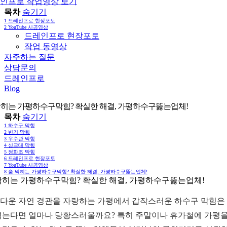
인프로 작업영상 보기
목차
숨기기
1
드레인프로 현장포토
2
YouTube 시공영상
드레인프로 현장포토
작업 동영상
자주하는 질문
상담문의
드레인프로
Blog
막히는 가평하수구막힘? 확실한 해결, 가평하수구뚫는업체!
목차
숨기기
1
하수구 막힘
2
변기 막힘
3
우수관 막힘
4
싱크대 막힘
5
정화조 막힘
6
드레인프로 현장포토
7
YouTube 시공영상
8
숨 막히는 가평하수구막힘? 확실한 해결, 가평하수구뚫는업체!
막히는 가평하수구막힘? 확실한 해결, 가평하수구뚫는업체!
다운 자연 경관을 자랑하는 가평에서 갑작스러운 하수구 막힘은 
겪는다면 얼마나 당황스러울까요? 특히 주말이나 휴가철에 가평을