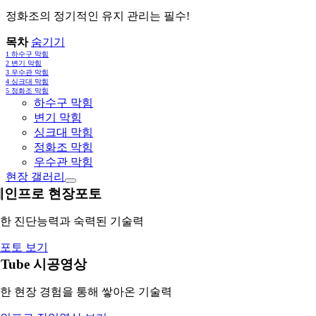
정화조의 정기적인 유지 관리는 필수!
목차
숨기기
1
하수구 막힘
2
변기 막힘
3
우수관 막힘
4
싱크대 막힘
5
정화조 막힘
하수구 막힘
변기 막힘
싱크대 막힘
정화조 막힘
우수관 막힘
현장 갤러리
레인프로 현장포토
한 진단능력과 숙력된 기술력
포토 보기
uTube 시공영상
한 현장 경험을 통해 쌓아온 기술력