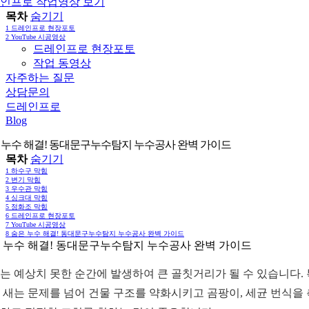
인프로 작업영상 보기
목차
숨기기
1
드레인프로 현장포토
2
YouTube 시공영상
드레인프로 현장포토
작업 동영상
자주하는 질문
상담문의
드레인프로
Blog
 누수 해결! 동대문구누수탐지 누수공사 완벽 가이드
목차
숨기기
1
하수구 막힘
2
변기 막힘
3
우수관 막힘
4
싱크대 막힘
5
정화조 막힘
6
드레인프로 현장포토
7
YouTube 시공영상
8
숨은 누수 해결! 동대문구누수탐지 누수공사 완벽 가이드
 누수 해결! 동대문구누수탐지 누수공사 완벽 가이드
는 예상치 못한 순간에 발생하여 큰 골칫거리가 될 수 있습니다.
 새는 문제를 넘어 건물 구조를 약화시키고 곰팡이, 세균 번식을