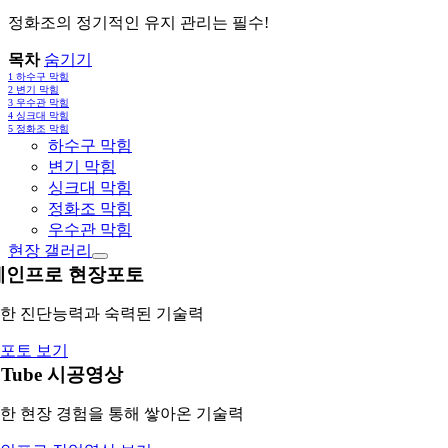
정화조의 정기적인 유지 관리는 필수!
목차
숨기기
1
하수구 막힘
2
변기 막힘
3
우수관 막힘
4
싱크대 막힘
5
정화조 막힘
하수구 막힘
변기 막힘
싱크대 막힘
정화조 막힘
우수관 막힘
현장 갤러리
레인프로 현장포토
한 진단능력과 숙력된 기술력
포토 보기
uTube 시공영상
한 현장 경험을 통해 쌓아온 기술력