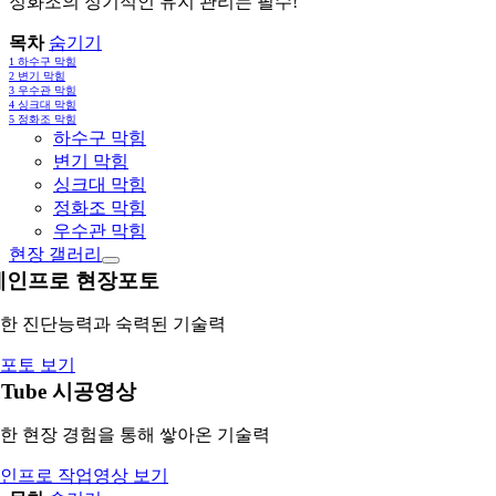
정화조의 정기적인 유지 관리는 필수!
목차
숨기기
1
하수구 막힘
2
변기 막힘
3
우수관 막힘
4
싱크대 막힘
5
정화조 막힘
하수구 막힘
변기 막힘
싱크대 막힘
정화조 막힘
우수관 막힘
현장 갤러리
레인프로 현장포토
한 진단능력과 숙력된 기술력
포토 보기
uTube 시공영상
한 현장 경험을 통해 쌓아온 기술력
인프로 작업영상 보기