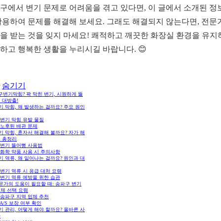
구에서 변기 문제로 어려움을 겪고 있다면, 이 글에서 소개된 정
활용하여 문제를 해결해 보세요. 그래도 해결되지 않는다면, 전문
을 받는 것을 잊지 마세요! 쾌적하고 깨끗한 화장실 환경을 유지
하고 행복한 생활을 누리시길 바랍니다. 😊
숨기기
변기막힘? 꽉 막힌 변기, 시원하게 뚫
 대방출!
변기 막힘, 왜 발생하는 걸까요? 주요 원인
1 변기 막힘 유발 물질
2 노후된 배관 문제
변기 막힘, 혼자서 해결해 볼까요? 자가 해
법 총정리
1 변기 뚫어뻥 사용법
2 화학 약품 사용 시 주의사항
변기 역류, 왜 일어나는 걸까요? 원인과 대
1 변기 역류 시 응급 대처 요령
2 변기 역류 예방을 위한 습관
전문가의 도움이 필요할 때: 송파구 변기
업체 선택 요령
1 송파구 지역 업체 추천
2 A/S 보장 여부 확인
변기 관리, 어떻게 해야 할까요? 올바른 사
관