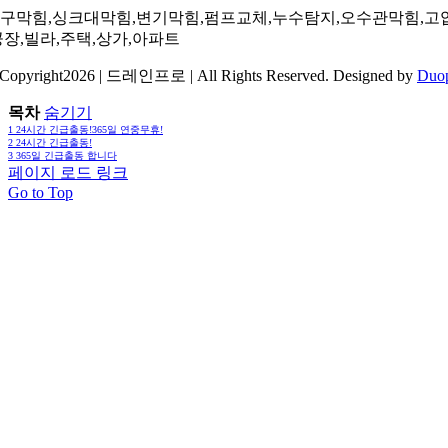
구막힘,싱크대막힘,변기막힘,펌프교체,누수탐지,오수관막힘,고
공장,빌라,주택,상가,아파트
Copyright2026 | 드레인프로 | All Rights Reserved. Designed by
Duo
목차
숨기기
1
24시간 긴급출동!365일 연중무휴!
2
24시간 긴급출동!
3
365일 긴급출동 합니다
페이지 로드 링크
Go to Top