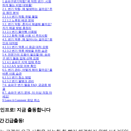
1
송파구변기막힘? 꽉 막힌 변기, 시원
하게 뚫는 비법 대방출!
2
1. 변기 막힘, 왜 발생하는 걸까요? 주
요 원인 분석
2.1
1.1 변기 막힘 유발 물질
2.2
1.2 노후된 배관 문제
3
2. 변기 막힘, 혼자서 해결해 볼까요?
자가 해결 방법 총정리
3.1
2.1 변기 뚫어뻥 사용법
3.2
2.2 화학 약품 사용 시 주의사항
4
3. 변기 역류, 왜 일어나는 걸까요? 원
인과 대처법
4.1
3.1 변기 역류 시 응급 대처 요령
4.2
3.2 변기 역류 예방을 위한 습관
5
4. 전문가의 도움이 필요할 때: 송파
구 변기 뚫음 업체 선택 요령
5.1
4.1 송파구 지역 업체 추천
5.2
4.2 A/S 보장 여부 확인
6
5. 변기 관리, 어떻게 해야 할까요? 올
바른 사용 습관
6.1
5.1 변기 청소 방법
6.2
5.2 변기 물탱크 관리
7
6. 송파구 변기 뚫음 FAQ: 궁금증 해
결
8
7. 송파구 변기 문제, 더 이상 걱정 마
세요!
9
Leave A Comment 응답 취소
인프로! 지금 출동합니다
시간 긴급출동!