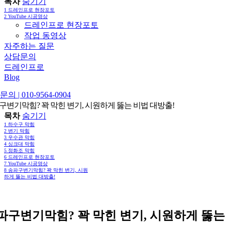
목차
숨기기
1
드레인프로 현장포토
2
YouTube 시공영상
드레인프로 현장포토
작업 동영상
자주하는 질문
상담문의
드레인프로
Blog
의 | 010-9564-0904
구변기막힘? 꽉 막힌 변기, 시원하게 뚫는 비법 대방출!
목차
숨기기
1
하수구 막힘
2
변기 막힘
3
우수관 막힘
4
싱크대 막힘
5
정화조 막힘
6
드레인프로 현장포토
7
YouTube 시공영상
8
송파구변기막힘? 꽉 막힌 변기, 시원
하게 뚫는 비법 대방출!
파구변기막힘? 꽉 막힌 변기, 시원하게 뚫는