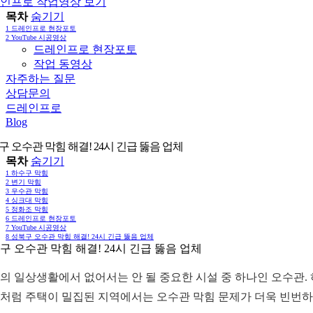
인프로 작업영상 보기
목차
숨기기
1
드레인프로 현장포토
2
YouTube 시공영상
드레인프로 현장포토
작업 동영상
자주하는 질문
상담문의
드레인프로
Blog
구 오수관 막힘 해결! 24시 긴급 뚫음 업체
목차
숨기기
1
하수구 막힘
2
변기 막힘
3
우수관 막힘
4
싱크대 막힘
5
정화조 막힘
6
드레인프로 현장포토
7
YouTube 시공영상
8
성북구 오수관 막힘 해결! 24시 긴급 뚫음 업체
구 오수관 막힘 해결! 24시 긴급 뚫음 업체
의 일상생활에서 없어서는 안 될 중요한 시설 중 하나인 오수관.
처럼 주택이 밀집된 지역에서는 오수관 막힘 문제가 더욱 빈번하