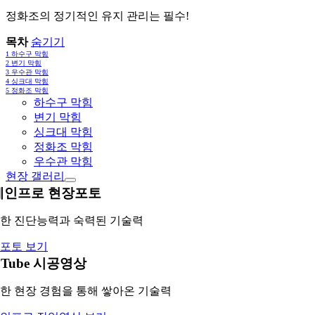
정화조의 정기적인 유지 관리는 필수!
목차
숨기기
1
하수구 막힘
2
변기 막힘
3
우수관 막힘
4
싱크대 막힘
5
정화조 막힘
하수구 막힘
변기 막힘
싱크대 막힘
정화조 막힘
우수관 막힘
현장 갤러리
레인프로 현장포토
한 진단능력과 숙력된 기술력
포토 보기
uTube 시공영상
한 현장 경험을 통해 쌓아온 기술력