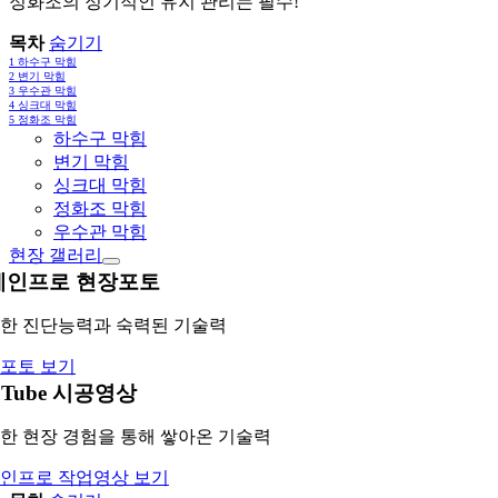
정화조의 정기적인 유지 관리는 필수!
목차
숨기기
1
하수구 막힘
2
변기 막힘
3
우수관 막힘
4
싱크대 막힘
5
정화조 막힘
하수구 막힘
변기 막힘
싱크대 막힘
정화조 막힘
우수관 막힘
현장 갤러리
레인프로 현장포토
한 진단능력과 숙력된 기술력
포토 보기
uTube 시공영상
한 현장 경험을 통해 쌓아온 기술력
인프로 작업영상 보기