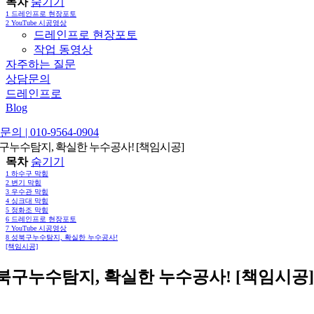
목차
숨기기
1
드레인프로 현장포토
2
YouTube 시공영상
드레인프로 현장포토
작업 동영상
자주하는 질문
상담문의
드레인프로
Blog
의 | 010-9564-0904
구누수탐지, 확실한 누수공사! [책임시공]
목차
숨기기
1
하수구 막힘
2
변기 막힘
3
우수관 막힘
4
싱크대 막힘
5
정화조 막힘
6
드레인프로 현장포토
7
YouTube 시공영상
8
성북구누수탐지, 확실한 누수공사!
[책임시공]
북구누수탐지, 확실한 누수공사! [책임시공]