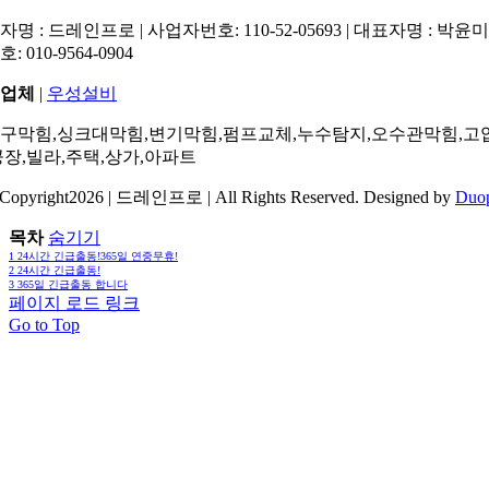
명 : 드레인프로 | 사업자번호: 110-52-05693 | 대표자명 : 박윤미 
: 010-9564-0904
업체
|
우성설비
구막힘,싱크대막힘,변기막힘,펌프교체,누수탐지,오수관막힘,고
공장,빌라,주택,상가,아파트
Copyright2026 | 드레인프로 | All Rights Reserved. Designed by
Duo
목차
숨기기
1
24시간 긴급출동!365일 연중무휴!
2
24시간 긴급출동!
3
365일 긴급출동 합니다
페이지 로드 링크
Go to Top