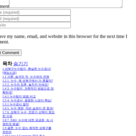
ment
ave my name, email, and website in this browser for the next time I
ent.
목차
숨기기
1
성북구누수탐지, 확실한 누수공사!
[책임시공]
1.1
서론: 숨겨진 적, 누수와의 전쟁
1.2
1. 누수, 왜 성북구에서 더 흔할까?
1.3
2. 누수의 징후, 놓치지 마세요!
1.4
3. 누수탐지, 과학적인 방법으로 정
확하게!
1.4.1
누수탐지 방법 비교
1.5
4. 누수공사, 꼼꼼한 시공이 핵심!
1.5.1
누수공사 절차
1.6
5. 누수 예방, 작은 습관이 큰 효과!
1.7
6. 성북구 누수, 전문가 선택이 중요
한 이유
1.8
7. FAQ: 누수에 대한 궁금증, 속 시
원하게 해결!
1.9
결론: 누수 없는 쾌적한 성북구를
위하여
1.10
Leave A Comment 응답 취소