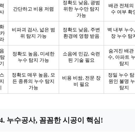
정확도 낮음, 광범
력
배관 전체의
간단하고 비용 저렴
위한 누수만 탐지
사
수 여부 확
가능
화
비파괴 검사, 넓은 범
정확도 낮음, 주변
벽 내부 누수,
 카
위 탐지 가능
환경에 영향 받음
장 누수 탐
라
음
숨겨진 배관
정확도 높음, 미세한
소음에 민감, 숙련
 탐
수, 아파트 
누수 탐지 가능
된 기술 필요
기
탐지
스
정확도 매우 높음, 모
정밀 누수 탐
비용 비쌈, 전문 장
지
든 종류의 누수 탐지
원인 불명 
비 필요
기
가능
탐지
4. 누수공사, 꼼꼼한 시공이 핵심!