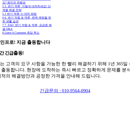
요? 원인과 위험성
5
5. 변기 역류, 이렇게 대처하세요! 단
계별 해결 전략
5.1
변기 역류 시 대처 방법
6
6. 변기 막힘 & 역류, 완벽 예방을 위
한 생활 습관
7
7. FAQ: 변기 막힘 & 역류, 궁금증 해
결 Q&A
8
Leave A Comment 응답 취소
인프로! 지금 출동합니다
시간 긴급출동!
는 고객의 요구 사항을 가능한 한 빨리 해결하기 위해 1년 365일
 출동합니다. 현장에 도착하는 즉시 빠르고 정확하게 문제를 분
최적의 해결방안과 공정한 가격을 안내해 드립니다.
긴급문의 : 010-9564-0904