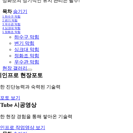
정화조의 정기적인 유지 관리는 필수!
목차
숨기기
1
하수구 막힘
2
변기 막힘
3
우수관 막힘
4
싱크대 막힘
5
정화조 막힘
하수구 막힘
변기 막힘
싱크대 막힘
정화조 막힘
우수관 막힘
현장 갤러리
레인프로 현장포토
한 진단능력과 숙력된 기술력
포토 보기
uTube 시공영상
한 현장 경험을 통해 쌓아온 기술력
인프로 작업영상 보기