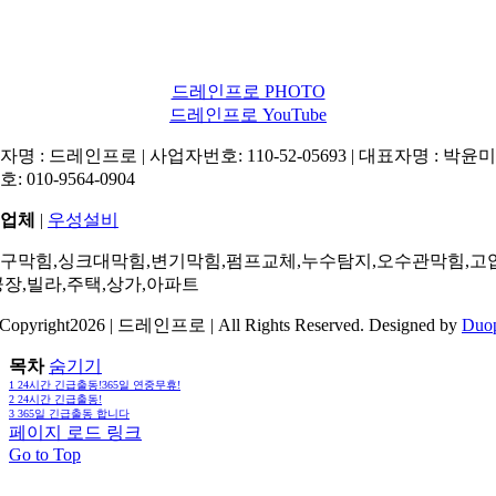
드레인프로 PHOTO
드레인프로 YouTube
명 : 드레인프로 | 사업자번호: 110-52-05693 | 대표자명 : 박윤미 
: 010-9564-0904
업체
|
우성설비
구막힘,싱크대막힘,변기막힘,펌프교체,누수탐지,오수관막힘,고
공장,빌라,주택,상가,아파트
Copyright2026 | 드레인프로 | All Rights Reserved. Designed by
Duo
목차
숨기기
1
24시간 긴급출동!365일 연중무휴!
2
24시간 긴급출동!
3
365일 긴급출동 합니다
페이지 로드 링크
Go to Top