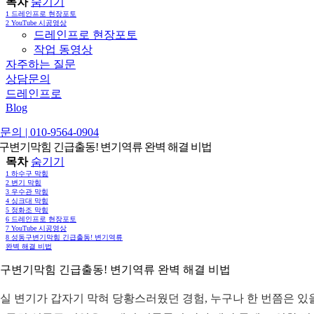
목차
숨기기
1
드레인프로 현장포토
2
YouTube 시공영상
드레인프로 현장포토
작업 동영상
자주하는 질문
상담문의
드레인프로
Blog
의 | 010-9564-0904
구변기막힘 긴급출동! 변기역류 완벽 해결 비법
목차
숨기기
1
하수구 막힘
2
변기 막힘
3
우수관 막힘
4
싱크대 막힘
5
정화조 막힘
6
드레인프로 현장포토
7
YouTube 시공영상
8
성동구변기막힘 긴급출동! 변기역류
완벽 해결 비법
구변기막힘 긴급출동! 변기역류 완벽 해결 비법
실 변기가 갑자기 막혀 당황스러웠던 경험, 누구나 한 번쯤은 있