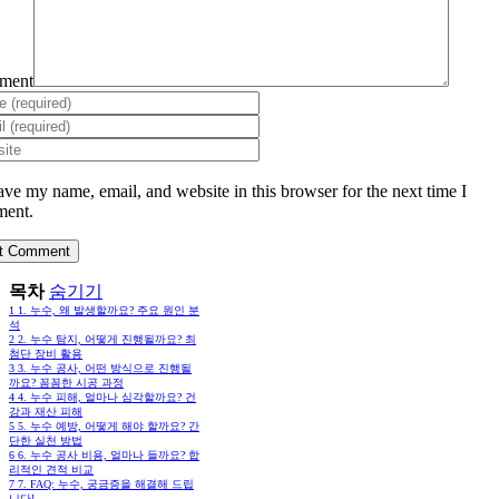
ment
ave my name, email, and website in this browser for the next time I
ent.
목차
숨기기
1
1. 누수, 왜 발생할까요? 주요 원인 분
석
2
2. 누수 탐지, 어떻게 진행될까요? 최
첨단 장비 활용
3
3. 누수 공사, 어떤 방식으로 진행될
까요? 꼼꼼한 시공 과정
4
4. 누수 피해, 얼마나 심각할까요? 건
강과 재산 피해
5
5. 누수 예방, 어떻게 해야 할까요? 간
단한 실천 방법
6
6. 누수 공사 비용, 얼마나 들까요? 합
리적인 견적 비교
7
7. FAQ: 누수, 궁금증을 해결해 드립
니다!