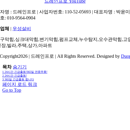
드레인프로 YouTube
명 : 드레인프로 | 사업자번호: 110-52-05693 | 대표자명 : 박윤미 
: 010-9564-0904
업체
|
우성설비
구막힘,싱크대막힘,변기막힘,펌프교체,누수탐지,오수관막힘,고
공장,빌라,주택,상가,아파트
Copyright2026 | 드레인프로 | All Rights Reserved. Designed by
Duo
목차
숨기기
1
24시간 긴급출동!365일 연중무휴!
2
24시간 긴급출동!
3
365일 긴급출동 합니다
페이지 로드 링크
Go to Top