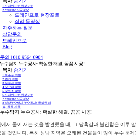
목차
숨기기
1
드레인프로 현장포토
2
YouTube 시공영상
드레인프로 현장포토
작업 동영상
자주하는 질문
상담문의
드레인프로
Blog
의 | 010-9564-0904
누수탐지 누수공사: 확실한 해결, 꼼꼼 시공!
목차
숨기기
1
하수구 막힘
2
변기 막힘
3
우수관 막힘
4
싱크대 막힘
5
정화조 막힘
6
드레인프로 현장포토
7
YouTube 시공영상
8
성남누수탐지 누수공사: 확실한 해
결, 꼼꼼 시공!
누수탐지 누수공사: 확실한 해결, 꼼꼼 시공!
안에서 물이 새는 것을 발견했을 때, 그 당혹감과 불안함은 이루 
없을 것입니다. 특히 성남 지역은 오래된 건물들이 많아 누수 문제