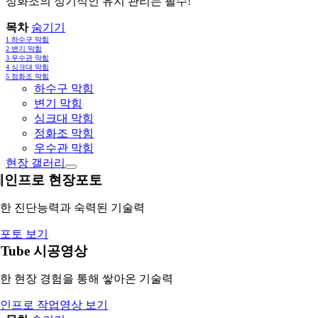
정화조의 정기적인 유지 관리는 필수!
목차
숨기기
1
하수구 막힘
2
변기 막힘
3
우수관 막힘
4
싱크대 막힘
5
정화조 막힘
하수구 막힘
변기 막힘
싱크대 막힘
정화조 막힘
우수관 막힘
현장 갤러리
레인프로 현장포토
한 진단능력과 숙력된 기술력
포토 보기
uTube 시공영상
한 현장 경험을 통해 쌓아온 기술력
인프로 작업영상 보기