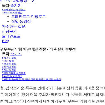
인프로 작업영상 보기
목차
숨기기
1
드레인프로 현장포토
2
YouTube 시공영상
드레인프로 현장포토
작업 동영상
자주하는 질문
상담문의
드레인프로
Blog
구 우수관 막힘 해결! 뚫음 전문가의 확실한 솔루션
목차
숨기기
1
하수구 막힘
2
변기 막힘
3
우수관 막힘
4
싱크대 막힘
5
정화조 막힘
6
드레인프로 현장포토
7
YouTube 시공영상
8
분당구 우수관 막힘 해결! 뚫음 전문가의 확실한 솔루션
철, 갑작스러운 폭우로 인해 겪게 되는 예상치 못한 어려움 중 
로 이어질 수 있어 더욱 주의가 필요합니다. 빗물이 제대로 빠져
예방하고, 발생 시 신속하게 대처하기 위해 우수관 막힘의 원인부