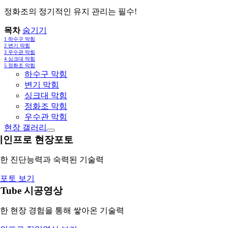
정화조의 정기적인 유지 관리는 필수!
목차
숨기기
1
하수구 막힘
2
변기 막힘
3
우수관 막힘
4
싱크대 막힘
5
정화조 막힘
하수구 막힘
변기 막힘
싱크대 막힘
정화조 막힘
우수관 막힘
현장 갤러리
레인프로 현장포토
한 진단능력과 숙력된 기술력
포토 보기
uTube 시공영상
한 현장 경험을 통해 쌓아온 기술력