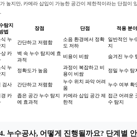
가 높지만, 카메라 삽입이 가능한 공간이 제한적이라는 단점이 
.
수탐지
장점
단점
적용 분
방법
식 누
소음 환경에서 정확
일반적인 누수
간단하고 저렴함
탐지
도 저하
지
상 카
벽 속 누수 탐지에 효
비용이 비쌈
숨겨진 누수 
라
과적
식 누
과정이 복잡하고 비
정확도가 높음
정밀 누수 탐
탐지
용이 비쌈
누수 위치 파악 어려
 검사
간단하고 저렴함
누수 여부 확
움
경 카
좁은 공간 누수 탐지
카메라 삽입 공간 제
접근 어려운 
라
에 효과적
한적
수 탐지
4. 누수공사, 어떻게 진행될까요? 단계별 안