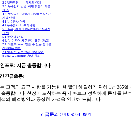
2.2
일반적인 누수탐지의 한계
3
3. 누수탐지 방법, 어떤 것들이 있을
까요?
4
4. 누수공사, 어떻게 진행될까요? 단
계별 안내
4.1
누수공사 단계
4.2
누수공사 시 주의사항
5
5. 누수, 예방이 최선입니다! 실용적
인 팁
5.1
누수 예방 팁
6
6. 누수 관련 자주 묻는 질문 (FAQ)
7
7. 마포구 누수, 믿을 수 있는 업체를
선택하는 방법
7.1
믿을 수 있는 업체 선택 방법
8
Leave A Comment 응답 취소
인프로! 지금 출동합니다
시간 긴급출동!
는 고객의 요구 사항을 가능한 한 빨리 해결하기 위해 1년 365일
 출동합니다. 현장에 도착하는 즉시 빠르고 정확하게 문제를 분
최적의 해결방안과 공정한 가격을 안내해 드립니다.
긴급문의 : 010-9564-0904