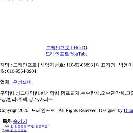
드레인프로 PHOTO
드레인프로 YouTube
명 : 드레인프로 | 사업자번호: 110-52-05693 | 대표자명 : 박윤미 
: 010-9564-0904
업체
|
우성설비
구막힘,싱크대막힘,변기막힘,펌프교체,누수탐지,오수관막힘,고
공장,빌라,주택,상가,아파트
Copyright2026 | 드레인프로 | All Rights Reserved. Designed by
Duo
목차
숨기기
1
24시간 긴급출동!365일 연중무휴!
2
24시간 긴급출동!