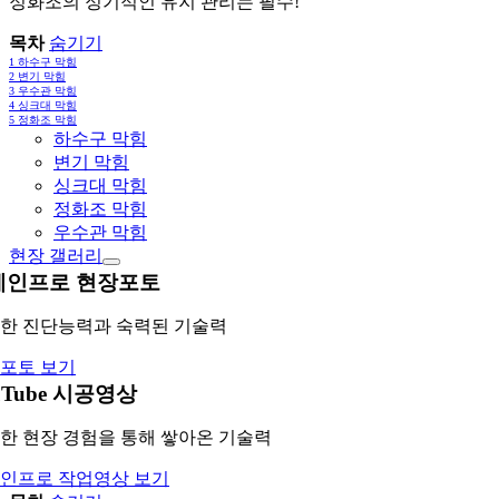
정화조의 정기적인 유지 관리는 필수!
목차
숨기기
1
하수구 막힘
2
변기 막힘
3
우수관 막힘
4
싱크대 막힘
5
정화조 막힘
하수구 막힘
변기 막힘
싱크대 막힘
정화조 막힘
우수관 막힘
현장 갤러리
레인프로 현장포토
한 진단능력과 숙력된 기술력
포토 보기
uTube 시공영상
한 현장 경험을 통해 쌓아온 기술력
인프로 작업영상 보기