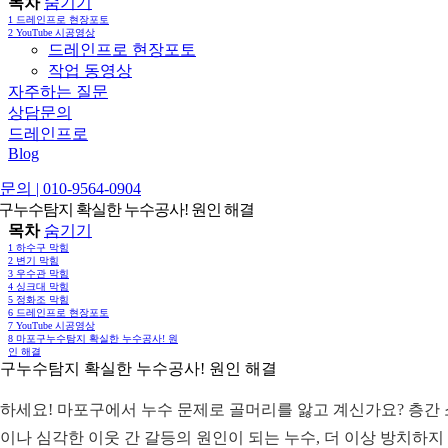
목차
숨기기
1
드레인프로 현장포토
2
YouTube 시공영상
드레인프로 현장포토
작업 동영상
자주하는 질문
상담문의
드레인프로
Blog
의 | 010-9564-0904
구누수탐지 확실한 누수공사! 원인 해결
목차
숨기기
1
하수구 막힘
2
변기 막힘
3
우수관 막힘
4
싱크대 막힘
5
정화조 막힘
6
드레인프로 현장포토
7
YouTube 시공영상
8
마포구누수탐지 확실한 누수공사! 원
인 해결
구누수탐지 확실한 누수공사! 원인 해결
하세요! 마포구에서 누수 문제로 골머리를 앓고 계신가요? 층간
이나 심각한 이웃 간 갈등의 원인이 되는 누수, 더 이상 방치하지