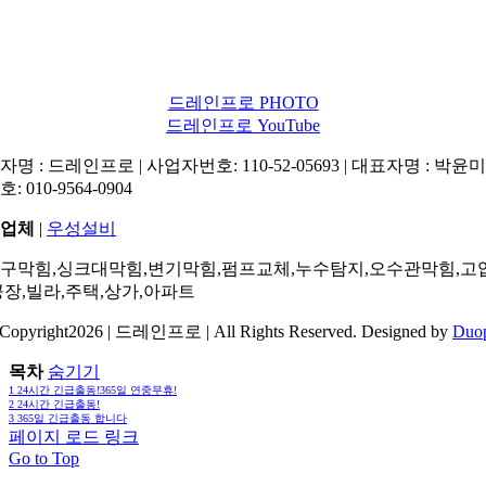
드레인프로 PHOTO
드레인프로 YouTube
명 : 드레인프로 | 사업자번호: 110-52-05693 | 대표자명 : 박윤미 
: 010-9564-0904
업체
|
우성설비
구막힘,싱크대막힘,변기막힘,펌프교체,누수탐지,오수관막힘,고
공장,빌라,주택,상가,아파트
Copyright2026 | 드레인프로 | All Rights Reserved. Designed by
Duo
목차
숨기기
1
24시간 긴급출동!365일 연중무휴!
2
24시간 긴급출동!
3
365일 긴급출동 합니다
페이지 로드 링크
Go to Top