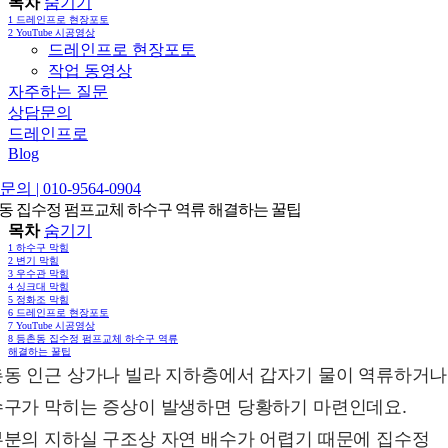
목차
숨기기
1
드레인프로 현장포토
2
YouTube 시공영상
드레인프로 현장포토
작업 동영상
자주하는 질문
상담문의
드레인프로
Blog
의 | 010-9564-0904
동 집수정 펌프교체 하수구 역류 해결하는 꿀팁
목차
숨기기
1
하수구 막힘
2
변기 막힘
3
우수관 막힘
4
싱크대 막힘
5
정화조 막힘
6
드레인프로 현장포토
7
YouTube 시공영상
8
등촌동 집수정 펌프교체 하수구 역류
해결하는 꿀팁
동 인근 상가나 빌라 지하층에서 갑자기 물이 역류하거나
구가 막히는 증상이 발생하면 당황하기 마련인데요.
분의 지하실 구조상 자연 배수가 어렵기 때문에 집수정