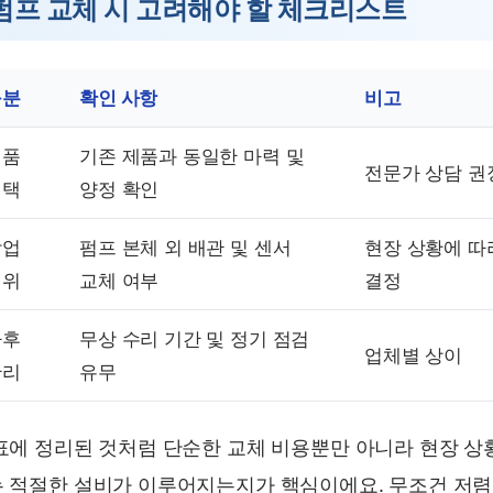
펌프 교체 시 고려해야 할 체크리스트
구분
확인 사항
비고
제품
기존 제품과 동일한 마력 및
전문가 상담 권
선택
양정 확인
작업
펌프 본체 외 배관 및 센서
현장 상황에 따
범위
교체 여부
결정
사후
무상 수리 기간 및 정기 점검
업체별 상이
관리
유무
표에 정리된 것처럼 단순한 교체 비용뿐만 아니라 현장 상
 적절한 설비가 이루어지는지가 핵심이에요. 무조건 저