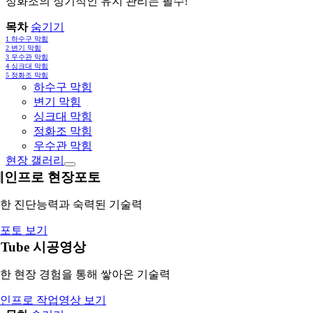
정화조의 정기적인 유지 관리는 필수!
목차
숨기기
1
하수구 막힘
2
변기 막힘
3
우수관 막힘
4
싱크대 막힘
5
정화조 막힘
하수구 막힘
변기 막힘
싱크대 막힘
정화조 막힘
우수관 막힘
현장 갤러리
레인프로 현장포토
한 진단능력과 숙력된 기술력
포토 보기
uTube 시공영상
한 현장 경험을 통해 쌓아온 기술력
인프로 작업영상 보기