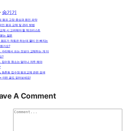
차
숨기기
 펌프 고장 증상과 원인 파악
적인 펌프 교체 및 관리 방법
 교체 시 고려해야 할 체크리스트
 묻는 질문
. 펌프가 작동은 하는데 물이 안 빠지는
 뭔가요?
2. 수리해서 쓰는 것보다 교체하는 게 더
요?
3. 집수정 청소는 얼마나 자주 해야
?
🔍 등촌동 집수정 펌프교체 관련 검색
👀 이런 글도 읽어보세요!
ave A Comment