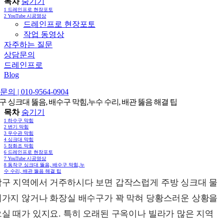
목차
숨기기
1
드레인프로 현장포토
2
YouTube 시공영상
드레인프로 현장포토
작업 동영상
자주하는 질문
상담문의
드레인프로
Blog
의 | 010-9564-0904
구 싱크대 뚫음, 배수구 막힘,누수 수리, 배관 뚫음 해결 팁
목차
숨기기
1
하수구 막힘
2
변기 막힘
3
우수관 막힘
4
싱크대 막힘
5
정화조 막힘
6
드레인프로 현장포토
7
YouTube 시공영상
8
동작구 싱크대 뚫음, 배수구 막힘,누
수 수리, 배관 뚫음 해결 팁
구 지역에서 거주하시다 보면 갑작스럽게 주방 싱크대 
가지 않거나 화장실 배수구가 꽉 막혀 당황스러운 상황을
실 때가 있지요. 특히 오래된 구옥이나 빌라가 많은 지역