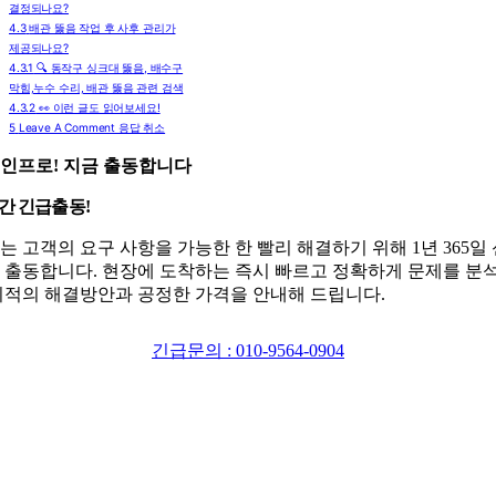
결정되나요?
4.3
배관 뚫음 작업 후 사후 관리가
제공되나요?
4.3.1
🔍 동작구 싱크대 뚫음, 배수구
막힘,누수 수리, 배관 뚫음 관련 검색
4.3.2
👀 이런 글도 읽어보세요!
5
Leave A Comment 응답 취소
인프로! 지금 출동합니다
시간 긴급출동!
는 고객의 요구 사항을 가능한 한 빨리 해결하기 위해 1년 365일
 출동합니다. 현장에 도착하는 즉시 빠르고 정확하게 문제를 분
최적의 해결방안과 공정한 가격을 안내해 드립니다.
긴급문의 : 010-9564-0904