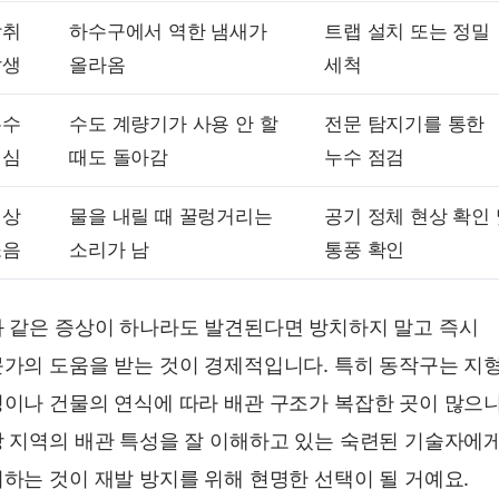
악취
하수구에서 역한 냄새가
트랩 설치 또는 정밀
발생
올라옴
세척
누수
수도 계량기가 사용 안 할
전문 탐지기를 통한
의심
때도 돌아감
누수 점검
이상
물을 내릴 때 꿀렁거리는
공기 정체 현상 확인
소음
소리가 남
통풍 확인
 같은 증상이 하나라도 발견된다면 방치하지 말고 즉시
가의 도움을 받는 것이 경제적입니다. 특히 동작구는 지
이나 건물의 연식에 따라 배관 구조가 복잡한 곳이 많으니
 지역의 배관 특성을 잘 이해하고 있는 숙련된 기술자에
하는 것이 재발 방지를 위해 현명한 선택이 될 거예요.