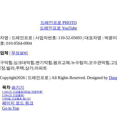
드레인프로 PHOTO
드레인프로 YouTube
명 : 드레인프로 | 사업자번호: 110-52-05693 | 대표자명 : 박윤미 
: 010-9564-0904
업체
|
우성설비
구막힘,싱크대막힘,변기막힘,펌프교체,누수탐지,오수관막힘,고
공장,빌라,주택,상가,아파트
Copyright2026 | 드레인프로 | All Rights Reserved. Designed by
Duo
목차
숨기기
1
24시간 긴급출동!365일 연중무휴!
2
24시간 긴급출동!
3
365일 긴급출동 합니다
페이지 로드 링크
Go to Top