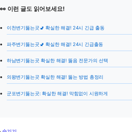
👀 이런 글도 읽어보세요!
이천변기뚫는곳🚽 확실한 해결! 24시 긴급 출동
파주변기뚫는곳🚽 확실한 해결! 24시 긴급출동
하남변기뚫는곳 확실한 해결! 뚫음 전문가의 선택
의왕변기뚫는곳 확실한 해결! 뚫는 방법 총정리
군포변기뚫는곳: 확실한 해결! 막힘없이 시원하게
차
숨기기