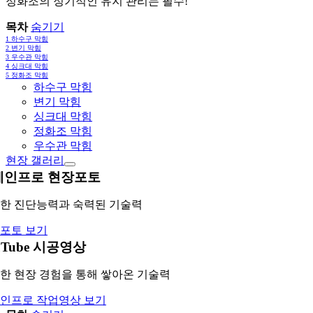
정화조의 정기적인 유지 관리는 필수!
목차
숨기기
1
하수구 막힘
2
변기 막힘
3
우수관 막힘
4
싱크대 막힘
5
정화조 막힘
하수구 막힘
변기 막힘
싱크대 막힘
정화조 막힘
우수관 막힘
현장 갤러리
레인프로 현장포토
한 진단능력과 숙력된 기술력
포토 보기
uTube 시공영상
한 현장 경험을 통해 쌓아온 기술력
인프로 작업영상 보기