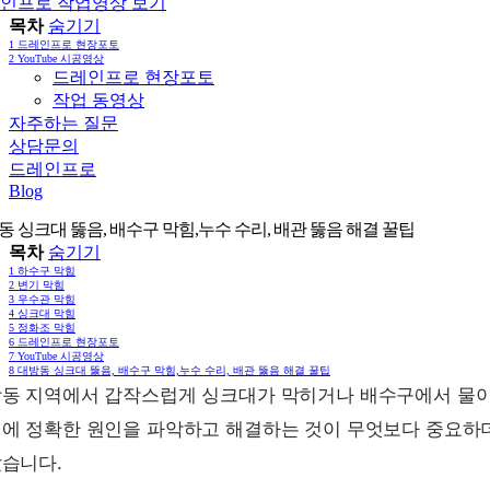
인프로 작업영상 보기
목차
숨기기
1
드레인프로 현장포토
2
YouTube 시공영상
드레인프로 현장포토
작업 동영상
자주하는 질문
상담문의
드레인프로
Blog
동 싱크대 뚫음, 배수구 막힘,누수 수리, 배관 뚫음 해결 꿀팁
목차
숨기기
1
하수구 막힘
2
변기 막힘
3
우수관 막힘
4
싱크대 막힘
5
정화조 막힘
6
드레인프로 현장포토
7
YouTube 시공영상
8
대방동 싱크대 뚫음, 배수구 막힘,누수 수리, 배관 뚫음 해결 꿀팁
동 지역에서 갑작스럽게 싱크대가 막히거나 배수구에서 물이 
에 정확한 원인을 파악하고 해결하는 것이 무엇보다 중요하더
습니다.