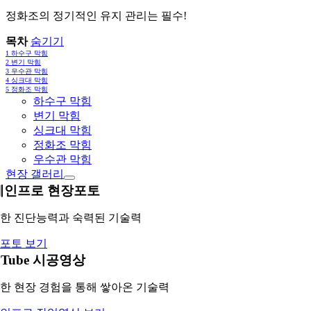
정화조의 정기적인 유지 관리는 필수!
목차
숨기기
1
하수구 막힘
2
변기 막힘
3
우수관 막힘
4
싱크대 막힘
5
정화조 막힘
하수구 막힘
변기 막힘
싱크대 막힘
정화조 막힘
우수관 막힘
현장 갤러리
레인프로 현장포토
한 진단능력과 숙력된 기술력
포토 보기
uTube 시공영상
한 현장 경험을 통해 쌓아온 기술력