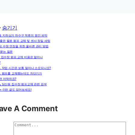
차
숨기기
동 지하상가 하수구 역류의 원인 파악
좋은 윌로 펌프 교체 및 센서 정밀 세팅
정 수명 연장을 위한 올바른 관리 방법
 묻는 질문
. 집수정 펌프 교체 비용은 얼마나
?
2. 작업 시간은 보통 얼마나 소요되나요?
3. 펌프를 교체했는데도 차단기가
면 어떡하죠?
🔍 당산동 집수정 펌프교체 관련 검색
👀 이런 글도 읽어보세요!
ave A Comment