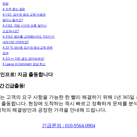
방법
4
자주 묻는 질문
4.1
Q1. 집수정 펌프 교체 비용은
얼마나 들까요?
4.2
Q2. 작업 시간은 보통 얼마나
소요되나요?
4.3
Q3. 펌프를 교체했는데도 차단기가
내려가면 어떡하죠?
4.3.1
🔍 당산동 집수정 펌프교체 관련
검색
4.3.2
👀 이런 글도 읽어보세요!
5
Leave A Comment 응답 취소
인프로! 지금 출동합니다
시간 긴급출동!
는 고객의 요구 사항을 가능한 한 빨리 해결하기 위해 1년 365일
 출동합니다. 현장에 도착하는 즉시 빠르고 정확하게 문제를 분
최적의 해결방안과 공정한 가격을 안내해 드립니다.
긴급문의 : 010-9564-0904