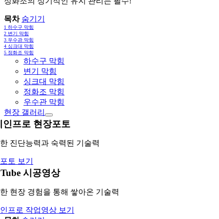
정화조의 정기적인 유지 관리는 필수!
목차
숨기기
1
하수구 막힘
2
변기 막힘
3
우수관 막힘
4
싱크대 막힘
5
정화조 막힘
하수구 막힘
변기 막힘
싱크대 막힘
정화조 막힘
우수관 막힘
현장 갤러리
레인프로 현장포토
한 진단능력과 숙력된 기술력
포토 보기
uTube 시공영상
한 현장 경험을 통해 쌓아온 기술력
인프로 작업영상 보기