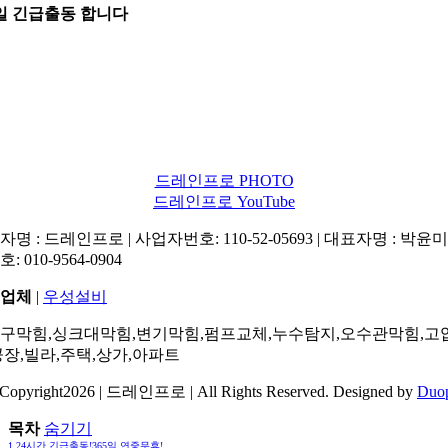
5일 긴급출동 합니다
드레인프로 PHOTO
드레인프로 YouTube
명 : 드레인프로 | 사업자번호: 110-52-05693 | 대표자명 : 박윤미 
: 010-9564-0904
업체
|
우성설비
구막힘,싱크대막힘,변기막힘,펌프교체,누수탐지,오수관막힘,고
공장,빌라,주택,상가,아파트
Copyright2026 | 드레인프로 | All Rights Reserved. Designed by
Duo
목차
숨기기
1
24시간 긴급출동!365일 연중무휴!