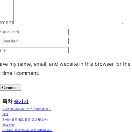
mment
ave my name, email, and website in this browser for the
t time I comment.
목차
숨기기
1
당산동 지하상가 하수구 역류의 원인
파악
2
성능 좋은 윌로 펌프 교체 및 센서
정밀 세팅
3
집수정 수명 연장을 위한 올바른 관리