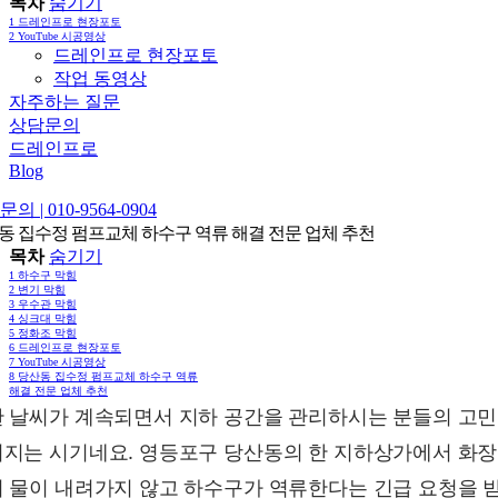
목차
숨기기
1
드레인프로 현장포토
2
YouTube 시공영상
드레인프로 현장포토
작업 동영상
자주하는 질문
상담문의
드레인프로
Blog
의 | 010-9564-0904
동 집수정 펌프교체 하수구 역류 해결 전문 업체 추천
목차
숨기기
1
하수구 막힘
2
변기 막힘
3
우수관 막힘
4
싱크대 막힘
5
정화조 막힘
6
드레인프로 현장포토
7
YouTube 시공영상
8
당산동 집수정 펌프교체 하수구 역류
해결 전문 업체 추천
 날씨가 계속되면서 지하 공간을 관리하시는 분들의 고
지는 시기네요. 영등포구 당산동의 한 지하상가에서 화
 물이 내려가지 않고 하수구가 역류한다는 긴급 요청을 