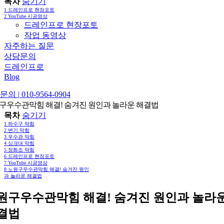
목차
숨기기
1
드레인프로 현장포토
2
YouTube 시공영상
드레인프로 현장포토
작업 동영상
자주하는 질문
상담문의
드레인프로
Blog
의 | 010-9564-0904
구우수관막힘 해결! 숨겨진 원인과 놀라운 해결법
목차
숨기기
1
하수구 막힘
2
변기 막힘
3
우수관 막힘
4
싱크대 막힘
5
정화조 막힘
6
드레인프로 현장포토
7
YouTube 시공영상
8
노원구우수관막힘 해결! 숨겨진 원인
과 놀라운 해결법
원구우수관막힘 해결! 숨겨진 원인과 놀라
결법