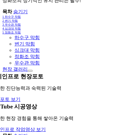
정화조의 정기적인 유지 관리는 필수!
목차
숨기기
1
하수구 막힘
2
변기 막힘
3
우수관 막힘
4
싱크대 막힘
5
정화조 막힘
하수구 막힘
변기 막힘
싱크대 막힘
정화조 막힘
우수관 막힘
현장 갤러리
레인프로 현장포토
한 진단능력과 숙력된 기술력
포토 보기
uTube 시공영상
한 현장 경험을 통해 쌓아온 기술력
인프로 작업영상 보기