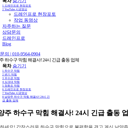
목차
숨기기
1
드레인프로 현장포토
2
YouTube 시공영상
드레인프로 현장포토
작업 동영상
자주하는 질문
상담문의
드레인프로
Blog
의 | 010-9564-0904
주 하수구 막힘 해결사! 24시 긴급 출동 업체
목차
숨기기
1
하수구 막힘
2
변기 막힘
3
우수관 막힘
4
싱크대 막힘
5
정화조 막힘
6
드레인프로 현장포토
7
YouTube 시공영상
8
남양주 하수구 막힘 해결사! 24시 긴
급 출동 업체
양주 하수구 막힘 해결사! 24시 긴급 출동 
하세요! 갑작스러운 하수구 막힘으로 불편함을 겪고 계신 남양주