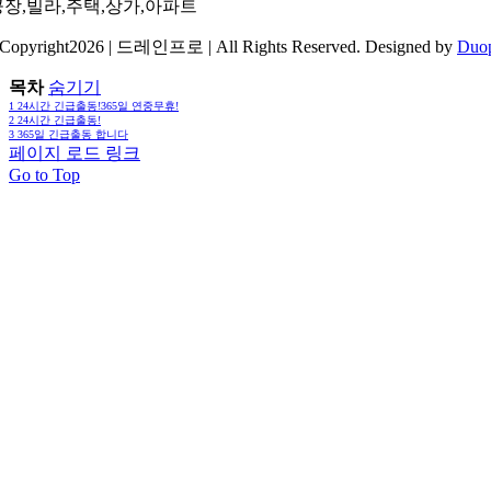
공장,빌라,주택,상가,아파트
Copyright2026 | 드레인프로 | All Rights Reserved. Designed by
Duo
목차
숨기기
1
24시간 긴급출동!365일 연중무휴!
2
24시간 긴급출동!
3
365일 긴급출동 합니다
페이지 로드 링크
Go to Top