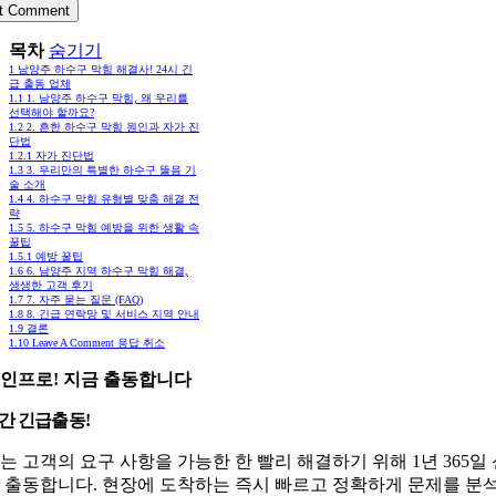
목차
숨기기
1
남양주 하수구 막힘 해결사! 24시 긴
급 출동 업체
1.1
1. 남양주 하수구 막힘, 왜 우리를
선택해야 할까요?
1.2
2. 흔한 하수구 막힘 원인과 자가 진
단법
1.2.1
자가 진단법
1.3
3. 우리만의 특별한 하수구 뚫음 기
술 소개
1.4
4. 하수구 막힘 유형별 맞춤 해결 전
략
1.5
5. 하수구 막힘 예방을 위한 생활 속
꿀팁
1.5.1
예방 꿀팁
1.6
6. 남양주 지역 하수구 막힘 해결,
생생한 고객 후기
1.7
7. 자주 묻는 질문 (FAQ)
1.8
8. 긴급 연락망 및 서비스 지역 안내
1.9
결론
1.10
Leave A Comment 응답 취소
인프로! 지금 출동합니다
시간 긴급출동!
는 고객의 요구 사항을 가능한 한 빨리 해결하기 위해 1년 365일
 출동합니다. 현장에 도착하는 즉시 빠르고 정확하게 문제를 분