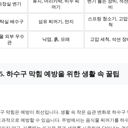
휴지, 머리카락, 비누 찌
변기 뚫는 장비, 석션
화장실 변기
꺼기
비
스프링 청소기, 고압
탁실 배수구
섬유 찌꺼기, 먼지
척
물 외부 우수
낙엽, 흙, 모래
고압 세척, 석션 장
관
5. 하수구 막힘 예방을 위한 생활 속 꿀팁
구 막힘은 예방이 최선입니다. 생활 속 작은 습관 변화로 하수구
효과적으로 예방할 수 있습니다. 주방에서는 음식물 찌꺼기를 하