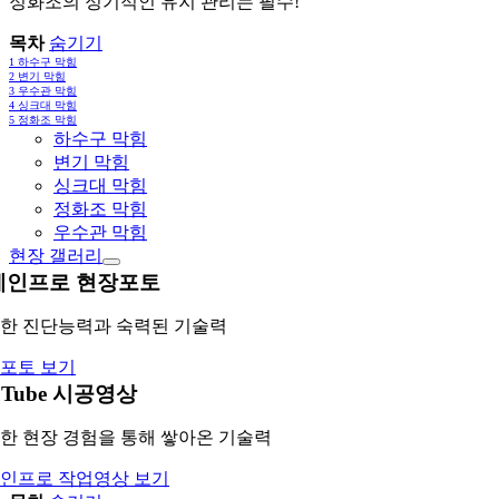
정화조의 정기적인 유지 관리는 필수!
목차
숨기기
1
하수구 막힘
2
변기 막힘
3
우수관 막힘
4
싱크대 막힘
5
정화조 막힘
하수구 막힘
변기 막힘
싱크대 막힘
정화조 막힘
우수관 막힘
현장 갤러리
레인프로 현장포토
한 진단능력과 숙력된 기술력
포토 보기
uTube 시공영상
한 현장 경험을 통해 쌓아온 기술력
인프로 작업영상 보기