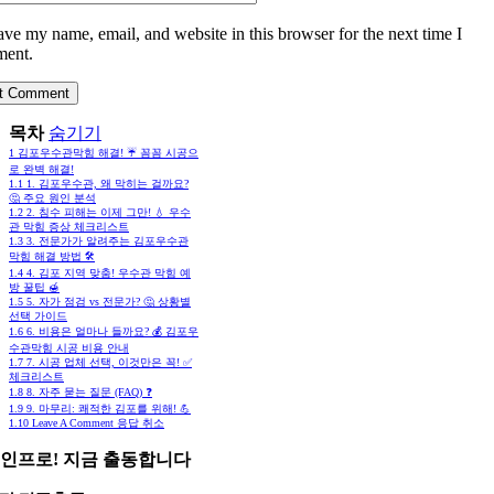
ave my name, email, and website in this browser for the next time I
ent.
목차
숨기기
1
김포우수관막힘 해결! ☔️ 꼼꼼 시공으
로 완벽 해결!
1.1
1. 김포우수관, 왜 막히는 걸까요?
🤔 주요 원인 분석
1.2
2. 침수 피해는 이제 그만! 💧 우수
관 막힘 증상 체크리스트
1.3
3. 전문가가 알려주는 김포우수관
막힘 해결 방법 🛠️
1.4
4. 김포 지역 맞춤! 우수관 막힘 예
방 꿀팁 🍯
1.5
5. 자가 점검 vs 전문가? 🤔 상황별
선택 가이드
1.6
6. 비용은 얼마나 들까요? 💰 김포우
수관막힘 시공 비용 안내
1.7
7. 시공 업체 선택, 이것만은 꼭! ✅
체크리스트
1.8
8. 자주 묻는 질문 (FAQ) ❓
1.9
9. 마무리: 쾌적한 김포를 위해! 💪
1.10
Leave A Comment 응답 취소
인프로! 지금 출동합니다