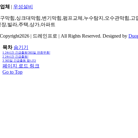
업체
|
우성설비
구막힘,싱크대막힘,변기막힘,펌프교체,누수탐지,오수관막힘,고
공장,빌라,주택,상가,아파트
Copyright2026 | 드레인프로 | All Rights Reserved. Designed by
Duo
목차
숨기기
1
24시간 긴급출동!365일 연중무휴!
2
24시간 긴급출동!
3
365일 긴급출동 합니다
페이지 로드 링크
Go to Top