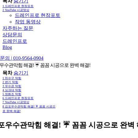
목차
숨기기
1
드레인프로 현장포토
2
YouTube 시공영상
드레인프로 현장포토
작업 동영상
자주하는 질문
상담문의
드레인프로
Blog
의 | 010-9564-0904
우수관막힘 해결! ☔️ 꼼꼼 시공으로 완벽 해결!
목차
숨기기
1
하수구 막힘
2
변기 막힘
3
우수관 막힘
4
싱크대 막힘
5
정화조 막힘
6
드레인프로 현장포토
7
YouTube 시공영상
8
김포우수관막힘 해결! ☔️ 꼼꼼 시공으
로 완벽 해결!
포우수관막힘 해결! ☔️ 꼼꼼 시공으로 완벽