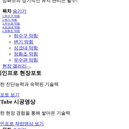
정화조의 정기적인 유지 관리는 필수!
목차
숨기기
1
하수구 막힘
2
변기 막힘
3
우수관 막힘
4
싱크대 막힘
5
정화조 막힘
하수구 막힘
변기 막힘
싱크대 막힘
정화조 막힘
우수관 막힘
현장 갤러리
레인프로 현장포토
한 진단능력과 숙력된 기술력
포토 보기
uTube 시공영상
한 현장 경험을 통해 쌓아온 기술력
인프로 작업영상 보기