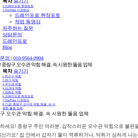
목차
숨기기
1
드레인프로 현장포토
2
YouTube 시공영상
드레인프로 현장포토
작업 동영상
자주하는 질문
상담문의
드레인프로
Blog
의 | 010-9564-0904
! 중랑구 오수관 막힘 해결, 속 시원한 뚫음 업체
목차
숨기기
1
하수구 막힘
2
변기 막힘
3
우수관 막힘
4
싱크대 막힘
5
정화조 막힘
6
드레인프로 현장포토
7
YouTube 시공영상
8
긴급! 중랑구 오수관 막힘 해결, 속 시
원한 뚫음 업체
구 오수관 막힘 해결, 속 시원한 뚫음 업체
하세요! 중랑구 주민 여러분, 갑작스러운 오수관 막힘으로 불편을
계신가요? 집 안에서 갑자기 물이 역류하거나, 악취가 심하게 나는