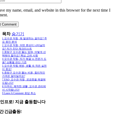
ave my name, email, and website in this browser for the next time I
ent.
목차
숨기기
1
오수관 막힘, 왜 발생하는 걸까요? 주
요 원인 분석
2
오수관 막힘, 어떤 증상이 나타날까
요? 자가 진단 체크리스트
3
중랑구 오수관 뚫는 업체, 어떻게 선
택해야 할까요? 핵심 고려 사항
4
오수관 막힘, 자가 해결 vs 전문가 도
움? 상황별 판단 기준
5
오수관 막힘 예방, 생활 속 작은 실천
이 중요!
6
중랑구 오수관 뚫는 비용, 합리적인
가격은 얼마일까요?
7
FAQ: 오수관 막힘, 궁금증을 해결해
드립니다!
8
마무리: 쾌적한 생활, 오수관 관리에
서 시작됩니다!
9
Leave A Comment 응답 취소
인프로! 지금 출동합니다
시간 긴급출동!