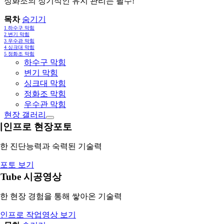
정화조의 정기적인 유지 관리는 필수!
목차
숨기기
1
하수구 막힘
2
변기 막힘
3
우수관 막힘
4
싱크대 막힘
5
정화조 막힘
하수구 막힘
변기 막힘
싱크대 막힘
정화조 막힘
우수관 막힘
현장 갤러리
레인프로 현장포토
한 진단능력과 숙력된 기술력
포토 보기
uTube 시공영상
한 현장 경험을 통해 쌓아온 기술력
인프로 작업영상 보기