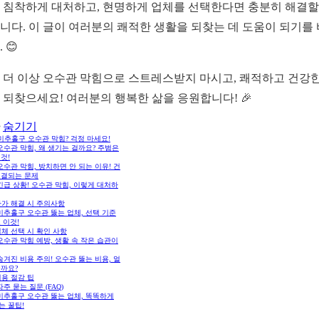
 침착하게 대처하고, 현명하게 업체를 선택한다면 충분히 해결할
니다. 이 글이 여러분의 쾌적한 생활을 되찾는 데 도움이 되기를
 😊
 더 이상 오수관 막힘으로 스트레스받지 마시고, 쾌적하고 건강한
 되찾으세요! 여러분의 행복한 삶을 응원합니다! 🎉
숨기기
미추홀구 오수관 막힘? 걱정 마세요!
 오수관 막힘, 왜 생기는 걸까요? 주범은
것!
 오수관 막힘, 방치하면 안 되는 이유! 건
직결되는 문제
 긴급 상황! 오수관 막힘, 이렇게 대처하
자가 해결 시 주의사항
 미추홀구 오수관 뚫는 업체, 선택 기준
 이것!
체 선택 시 확인 사항
 오수관 막힘 예방, 생활 속 작은 습관이
 숨겨진 비용 주의! 오수관 뚫는 비용, 얼
들까요?
용 절감 팁
 자주 묻는 질문 (FAQ)
 미추홀구 오수관 뚫는 업체, 똑똑하게
는 꿀팁!