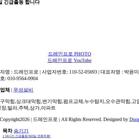
5일 긴급출동 합니다
드레인프로 PHOTO
드레인프로 YouTube
명 : 드레인프로 | 사업자번호: 110-52-05693 | 대표자명 : 박윤미 
: 010-9564-0904
업체
|
우성설비
구막힘,싱크대막힘,변기막힘,펌프교체,누수탐지,오수관막힘,고
공장,빌라,주택,상가,아파트
Copyright2026 | 드레인프로 | All Rights Reserved. Designed by
Duo
목차
숨기기
1
24시간 긴급출동!365일 연중무휴!