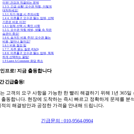
이유! 건강과 직결되는 문제
1.3
3. 긴급 상황! 오수관 막힘, 이렇게
대처하세요!
1.3.1
자가 해결 시 주의사항
1.4
4. 미추홀구 오수관 뚫는 업체, 선택
기준은 바로 이것!
1.4.1
업체 선택 시 확인 사항
1.5
5. 오수관 막힘 예방, 생활 속 작은
습관이 중요!
1.6
6. 숨겨진 비용 주의! 오수관 뚫는
비용, 얼마나 들까요?
1.6.1
비용 절감 팁
1.7
7. 자주 묻는 질문 (FAQ)
1.8
8. 미추홀구 오수관 뚫는 업체, 똑똑
하게 선택하는 꿀팁!
1.9
Leave A Comment 응답 취소
인프로! 지금 출동합니다
시간 긴급출동!
는 고객의 요구 사항을 가능한 한 빨리 해결하기 위해 1년 365일
 출동합니다. 현장에 도착하는 즉시 빠르고 정확하게 문제를 분
최적의 해결방안과 공정한 가격을 안내해 드립니다.
긴급문의 : 010-9564-0904