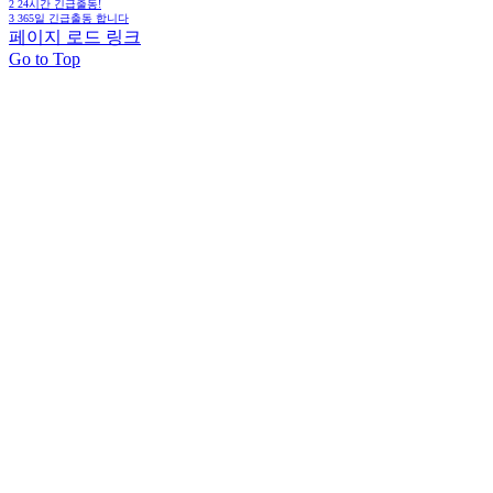
2
24시간 긴급출동!
3
365일 긴급출동 합니다
페이지 로드 링크
Go to Top