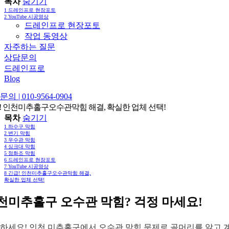
목차
숨기기
1
드레인프로 현장포토
2
YouTube 시공영상
드레인프로 현장포토
작업 동영상
자주하는 질문
상담문의
드레인프로
Blog
의 | 010-9564-0904
! 인천미추홀구오수관막힘 해결, 확실한 업체 선택!
목차
숨기기
1
하수구 막힘
2
변기 막힘
3
우수관 막힘
4
싱크대 막힘
5
정화조 막힘
6
드레인프로 현장포토
7
YouTube 시공영상
8
긴급! 인천미추홀구오수관막힘 해결,
확실한 업체 선택!
천미추홀구 오수관 막힘? 걱정 마세요!
하세요! 인천 미추홀구에서 오수관 막힘 문제로 골머리를 앓고 