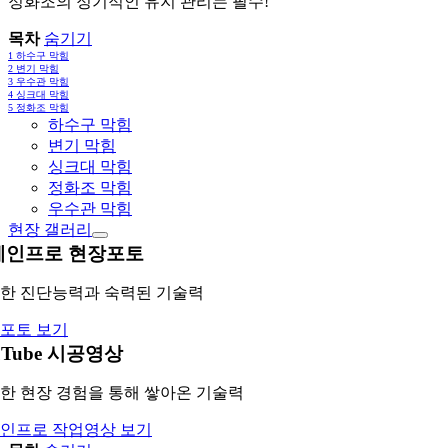
정화조의 정기적인 유지 관리는 필수!
목차
숨기기
1
하수구 막힘
2
변기 막힘
3
우수관 막힘
4
싱크대 막힘
5
정화조 막힘
하수구 막힘
변기 막힘
싱크대 막힘
정화조 막힘
우수관 막힘
현장 갤러리
레인프로 현장포토
한 진단능력과 숙력된 기술력
포토 보기
uTube 시공영상
한 현장 경험을 통해 쌓아온 기술력
인프로 작업영상 보기