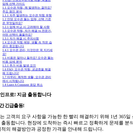
업체 선택 가이드
1.1
오수관 막힘, 왜 발생하는 걸까요?
주요 원인 분석
1.1.1
자주 발생하는 오수관 막힘 유형
1.2
안양 오수관 뚫는 업체, 선택 기준
은 무엇일까요?
1.2.1
업체 비교 시 고려해야 할 사항
1.3
오수관 막힘, 자가 해결 vs 전문가,
어떤 선택이 옳을까요?
1.3.1
자가 해결 시 주의사항
1.4
오수관 막힘 예방, 생활 속 작은 습
관이 중요합니다
1.4.1
오수관 관리, 이것만은 꼭 지키세
요!
1.5
비용은 얼마나 들까요? 오수관 뚫는
비용 상세 분석
1.5.1
추가 비용 발생 요인
1.6
FAQ: 오수관 막힘, 궁금증을 해결
해 드립니다!
1.7
마무리: 쾌적한 생활, 오수관 관리
에서 시작됩니다
1.8
Leave A Comment 응답 취소
인프로! 지금 출동합니다
시간 긴급출동!
는 고객의 요구 사항을 가능한 한 빨리 해결하기 위해 1년 365일
 출동합니다. 현장에 도착하는 즉시 빠르고 정확하게 문제를 분
최적의 해결방안과 공정한 가격을 안내해 드립니다.