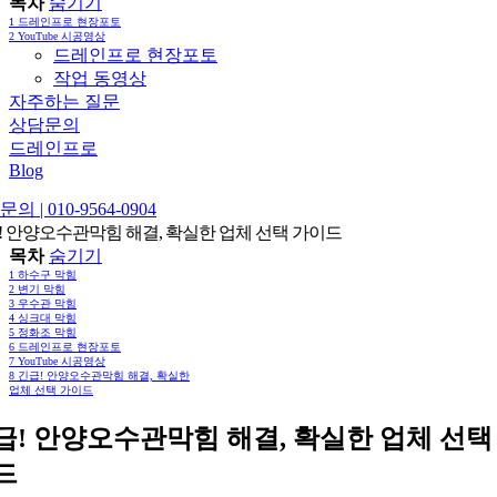
목차
숨기기
1
드레인프로 현장포토
2
YouTube 시공영상
드레인프로 현장포토
작업 동영상
자주하는 질문
상담문의
드레인프로
Blog
의 | 010-9564-0904
! 안양오수관막힘 해결, 확실한 업체 선택 가이드
목차
숨기기
1
하수구 막힘
2
변기 막힘
3
우수관 막힘
4
싱크대 막힘
5
정화조 막힘
6
드레인프로 현장포토
7
YouTube 시공영상
8
긴급! 안양오수관막힘 해결, 확실한
업체 선택 가이드
급! 안양오수관막힘 해결, 확실한 업체 선택
드