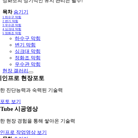
정화조의 정기적인 유지 관리는 필수!
목차
숨기기
1
하수구 막힘
2
변기 막힘
3
우수관 막힘
4
싱크대 막힘
5
정화조 막힘
하수구 막힘
변기 막힘
싱크대 막힘
정화조 막힘
우수관 막힘
현장 갤러리
레인프로 현장포토
한 진단능력과 숙력된 기술력
포토 보기
uTube 시공영상
한 현장 경험을 통해 쌓아온 기술력
인프로 작업영상 보기