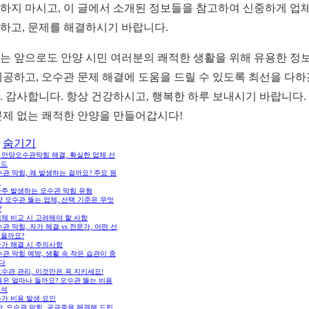
하지 마시고, 이 글에서 소개된 정보들을 참고하여 신중하게 업
하고, 문제를 해결하시기 바랍니다.
는 앞으로도 안양 시민 여러분의 쾌적한 생활을 위해 유용한 정
제공하고, 오수관 문제 해결에 도움을 드릴 수 있도록 최선을 다
. 감사합니다. 항상 건강하시고, 행복한 하루 보내시기 바랍니다.
문제 없는 쾌적한 안양을 만들어갑시다!
숨기기
 안양오수관막힘 해결, 확실한 업체 선
이드
관 막힘, 왜 발생하는 걸까요? 주요 원
석
자주 발생하는 오수관 막힘 유형
 오수관 뚫는 업체, 선택 기준은 무엇
?
체 비교 시 고려해야 할 사항
관 막힘, 자가 해결 vs 전문가, 어떤 선
옳을까요?
자가 해결 시 주의사항
관 막힘 예방, 생활 속 작은 습관이 중
다
수관 관리, 이것만은 꼭 지키세요!
용은 얼마나 들까요? 오수관 뚫는 비용
분석
추가 비용 발생 요인
Q: 오수관 막힘, 궁금증을 해결해 드립