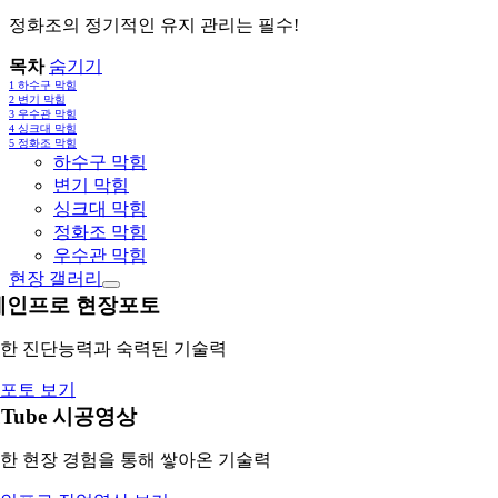
정화조의 정기적인 유지 관리는 필수!
목차
숨기기
1
하수구 막힘
2
변기 막힘
3
우수관 막힘
4
싱크대 막힘
5
정화조 막힘
하수구 막힘
변기 막힘
싱크대 막힘
정화조 막힘
우수관 막힘
현장 갤러리
레인프로 현장포토
한 진단능력과 숙력된 기술력
포토 보기
uTube 시공영상
한 현장 경험을 통해 쌓아온 기술력