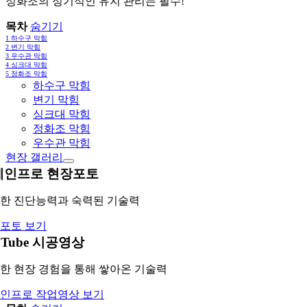
정화조의 정기적인 유지 관리는 필수!
목차
숨기기
1
하수구 막힘
2
변기 막힘
3
우수관 막힘
4
싱크대 막힘
5
정화조 막힘
하수구 막힘
변기 막힘
싱크대 막힘
정화조 막힘
우수관 막힘
현장 갤러리
레인프로 현장포토
한 진단능력과 숙력된 기술력
포토 보기
uTube 시공영상
한 현장 경험을 통해 쌓아온 기술력
인프로 작업영상 보기