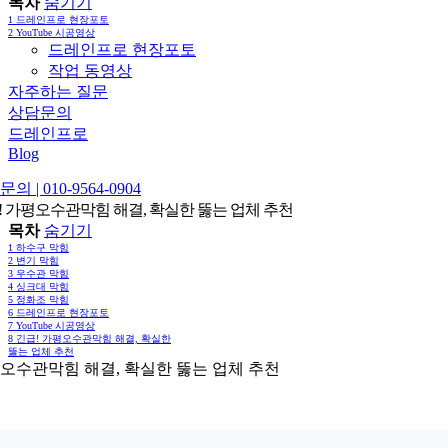
목차
숨기기
1
드레인프로 현장포토
2
YouTube 시공영상
드레인프로 현장포토
작업 동영상
자주하는 질문
상담문의
드레인프로
Blog
의 | 010-9564-0904
! 가평오수관막힘 해결, 확실한 뚫는 업체 추천
목차
숨기기
1
하수구 막힘
2
변기 막힘
3
우수관 막힘
4
싱크대 막힘
5
정화조 막힘
6
드레인프로 현장포토
7
YouTube 시공영상
8
긴급! 가평오수관막힘 해결, 확실한
뚫는 업체 추천
오수관막힘 해결, 확실한 뚫는 업체 추천