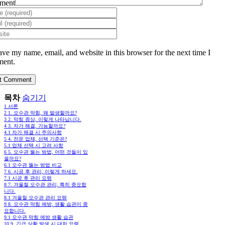
ment
ave my name, email, and website in this browser for the next time I
ent.
목차
숨기기
1
서론
2
1. 오수관 막힘, 왜 발생할까요?
3
2. 막힘 증상, 이렇게 나타납니다.
4
3. 자가 해결, 가능할까요?
4.1
자가 해결 시 주의사항
5
4. 전문 업체, 선택 기준은?
5.1
업체 선택 시 고려 사항
6
5. 오수관 뚫는 방법, 어떤 것들이 있
을까요?
6.1
오수관 뚫는 방법 비교
7
6. 시공 후 관리, 이렇게 하세요.
7.1
시공 후 관리 요령
8
7. 겨울철 오수관 관리, 특히 중요합
니다.
8.1
겨울철 오수관 관리 요령
9
8. 오수관 막힘 예방, 생활 습관이 중
요합니다.
9.1
오수관 막힘 예방 생활 습관
10
9. 긴급 상황 발생 시 대처 요령