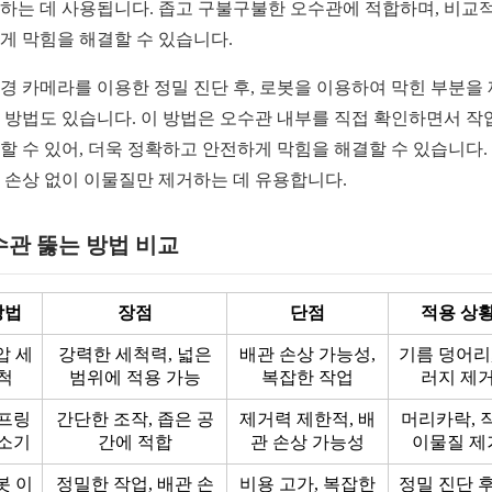
하는 데 사용됩니다. 좁고 구불구불한 오수관에 적합하며, 비교적
게 막힘을 해결할 수 있습니다.
경 카메라를 이용한 정밀 진단 후, 로봇을 이용하여 막힌 부분을
 방법도 있습니다. 이 방법은 오수관 내부를 직접 확인하면서 작
할 수 있어, 더욱 정확하고 안전하게 막힘을 해결할 수 있습니다.
 손상 없이 이물질만 제거하는 데 유용합니다.
수관 뚫는 방법 비교
방법
장점
단점
적용 상
압 세
강력한 세척력, 넓은
배관 손상 가능성,
기름 덩어리,
척
범위에 적용 가능
복잡한 작업
러지 제
프링
간단한 조작, 좁은 공
제거력 제한적, 배
머리카락, 
소기
간에 적합
관 손상 가능성
이물질 제
봇 이
정밀한 작업, 배관 손
비용 고가, 복잡한
정밀 진단 후