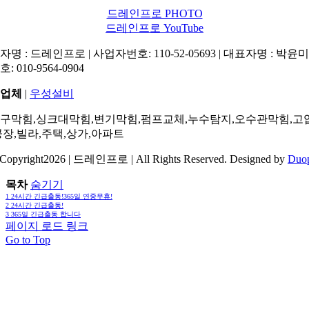
드레인프로 PHOTO
드레인프로 YouTube
명 : 드레인프로 | 사업자번호: 110-52-05693 | 대표자명 : 박윤미 
: 010-9564-0904
업체
|
우성설비
구막힘,싱크대막힘,변기막힘,펌프교체,누수탐지,오수관막힘,고
공장,빌라,주택,상가,아파트
Copyright2026 | 드레인프로 | All Rights Reserved. Designed by
Duo
목차
숨기기
1
24시간 긴급출동!365일 연중무휴!
2
24시간 긴급출동!
3
365일 긴급출동 합니다
페이지 로드 링크
Go to Top