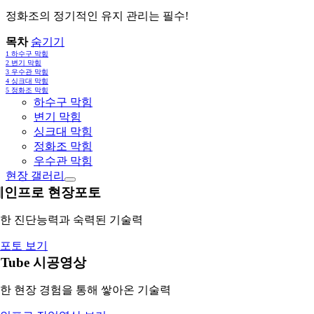
정화조의 정기적인 유지 관리는 필수!
목차
숨기기
1
하수구 막힘
2
변기 막힘
3
우수관 막힘
4
싱크대 막힘
5
정화조 막힘
하수구 막힘
변기 막힘
싱크대 막힘
정화조 막힘
우수관 막힘
현장 갤러리
레인프로 현장포토
한 진단능력과 숙력된 기술력
포토 보기
uTube 시공영상
한 현장 경험을 통해 쌓아온 기술력