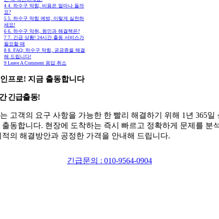
4
4. 하수구 막힘, 비용은 얼마나 들까
요?
5
5. 하수구 막힘 예방, 이렇게 실천하
세요!
6
6. 하수구 악취, 원인과 해결책은?
7
7. 긴급 상황! 24시간 출동 서비스가
필요할 때
8
8. FAQ: 하수구 막힘, 궁금증을 해결
해 드립니다!
9
Leave A Comment 응답 취소
인프로! 지금 출동합니다
시간 긴급출동!
는 고객의 요구 사항을 가능한 한 빨리 해결하기 위해 1년 365일
 출동합니다. 현장에 도착하는 즉시 빠르고 정확하게 문제를 분
최적의 해결방안과 공정한 가격을 안내해 드립니다.
긴급문의 : 010-9564-0904