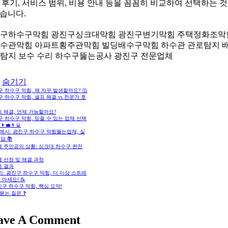
 후기, 서비스 범위, 비용 안내 등을 꼼꼼히 비교하여 선택하는 
습니다.
구하수구막힘 광진구싱크대막힘 광진구변기막힘 주택정화조막
수관막힘 아파트횡주관막힘 빌딩배수구막힘 하수관 관로탐지 
탐지 보수 수리 하수구뚫는공사 광진구 전문업체
숨기기
 하수구 막힘, 왜 자꾸 발생할까요? 🤔
 하수구 막힘, 셀프 해결 vs 전문가 호
 해결, 언제 가능할까요?
 하수구 막힘, 믿을 수 있는 업체 선택
‍💼👨‍💻
예시: 광진구 하수구 막힘뚫는업체, 실
담 📚
례 주인공의 상황: 싱크대 하수구 완전
 선정 및 해결 과정
종 결과
: 광진구 하수구 막힘, 더 이상 스트레
 마세요! 📝
구 하수구 막힘, 핵심 요약!
묻는 질문 ❓
ave A Comment