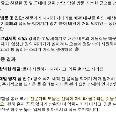
 좋고 친절한 곳 몇 군데에 전화 상담. 당일 방문 가능한 곳으로 
.
방문 및 진단:
전문가가 내시경 카메라로 배관 내부를 확인. 예상
 기름때와 음식물 찌꺼기가 엉겨 붙어 배관이 거의 막혀있는 상
단.
고압세척 작업:
강력한 고압세척기로 배관 내부의 이물질을 깨
 제거. 엄청난 양의 찌꺼기가 쏟아져 나오는데 정말 속이 시원하
고요! 뻥 뚫리는 소리가 아직도 생생해요. 😅
종 결과
완벽한 해결:
물이 시원하게 내려가고, 역류 현상도 사라짐.
재발 방지 팁 전수:
평소 식기 세척 전 음식물 찌꺼기 제거 철저히
, 주기적으로 뜨거운 물 흘려보내기 등 관리 요령 상세히 안내받음
경험을 통해 역시
전문가의 도움은 선택이 아니라 필수라는 것을
요.
괜히 혼자 끙끙 앓다가 상황만 더 악화시키지 마시고, 믿을 수
광진구 하수구 뚫는 업체를 찾아보시길 적극 추천합니다!