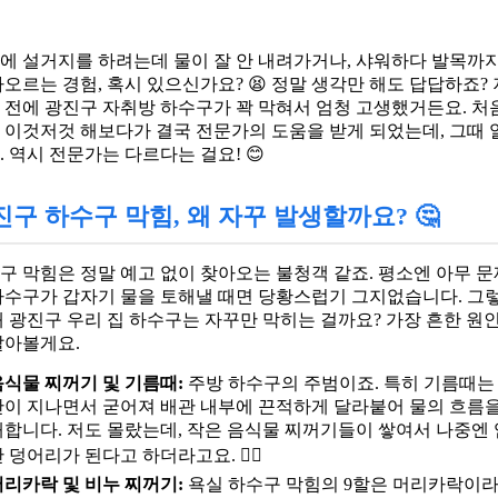
에 설거지를 하려는데 물이 잘 안 내려가거나, 샤워하다 발목까지
차오르는 경험, 혹시 있으신가요? 😫 정말 생각만 해도 답답하죠?
 전에 광진구 자취방 하수구가 꽉 막혀서 엄청 고생했거든요. 처
 이것저것 해보다가 결국 전문가의 도움을 받게 되었는데, 그때 
. 역시 전문가는 다르다는 걸요! 😊
진구 하수구 막힘, 왜 자꾸 발생할까요? 🤔
구 막힘은 정말 예고 없이 찾아오는 불청객 같죠. 평소엔 아무 문
하수구가 갑자기 물을 토해낼 때면 당황스럽기 그지없습니다. 그
왜 광진구 우리 집 하수구는 자꾸만 막히는 걸까요? 가장 흔한 원
알아볼게요.
음식물 찌꺼기 및 기름때:
주방 하수구의 주범이죠. 특히 기름때는
간이 지나면서 굳어져 배관 내부에 끈적하게 달라붙어 물의 흐름을
해합니다. 저도 몰랐는데, 작은 음식물 찌꺼기들이 쌓여서 나중엔
 덩어리가 된다고 하더라고요. 😵‍💫
머리카락 및 비누 찌꺼기:
욕실 하수구 막힘의 9할은 머리카락이