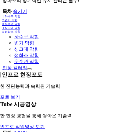
정화조의 정기적인 유지 관리는 필수!
목차
숨기기
1
하수구 막힘
2
변기 막힘
3
우수관 막힘
4
싱크대 막힘
5
정화조 막힘
하수구 막힘
변기 막힘
싱크대 막힘
정화조 막힘
우수관 막힘
현장 갤러리
레인프로 현장포토
한 진단능력과 숙력된 기술력
포토 보기
uTube 시공영상
한 현장 경험을 통해 쌓아온 기술력
인프로 작업영상 보기