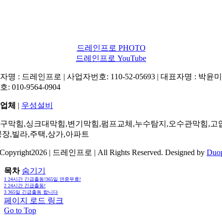
드레인프로 PHOTO
드레인프로 YouTube
명 : 드레인프로 | 사업자번호: 110-52-05693 | 대표자명 : 박윤미 
: 010-9564-0904
업체
|
우성설비
구막힘,싱크대막힘,변기막힘,펌프교체,누수탐지,오수관막힘,고
공장,빌라,주택,상가,아파트
Copyright2026 | 드레인프로 | All Rights Reserved. Designed by
Duo
목차
숨기기
1
24시간 긴급출동!365일 연중무휴!
2
24시간 긴급출동!
3
365일 긴급출동 합니다
페이지 로드 링크
Go to Top