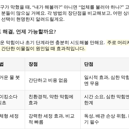
구가 막혔을 때, “내가 해볼까?” 아니면 “업체를 불러야 하나?” 
 분들이 많으실 거예요. 각 방법의 장단점을 비교해보고, 어떤 
 선택이 현명한지 알려드릴게요.
 해결, 언제 가능할까요?
운 막힘이나 초기 단계라면 충분히 시도해볼 만해요.
주로 머리
 간단한 이물질이 원인일 때 효과적입니다.
법
장점
단점
거운 물 붓
일시적 효과, 심한 막
간단하고 비용 없음
엔 무용
이킹소다
친환경적, 약한 막힘에
시간 소요, 심한 막힘
식초
효과
한계
체형 세정
강력한 세정 효과, 비교
독성, 배관 손상 위험,
적 빠름
기 필수