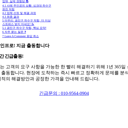
업체, 실제 경험담 📚
4.1
사례 주인공의 상황: 싱크대 하수구
완전 막힘
4.2
업체 선정 및 해결 과정
4.3
최종 결과
5
마무리: 광진구 하수구 막힘, 더 이상
스트레스 받지 마세요! 📝
5.1
광진구 하수구 막힘, 핵심 요약!
6
자주 묻는 질문 ❓
7
Leave A Comment 응답 취소
인프로! 지금 출동합니다
시간 긴급출동!
는 고객의 요구 사항을 가능한 한 빨리 해결하기 위해 1년 365일
 출동합니다. 현장에 도착하는 즉시 빠르고 정확하게 문제를 분
최적의 해결방안과 공정한 가격을 안내해 드립니다.
긴급문의 : 010-9564-0904