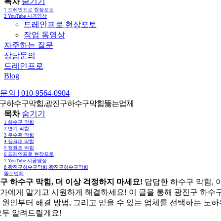
목차
숨기기
1
드레인프로 현장포토
2
YouTube 시공영상
드레인프로 현장포토
작업 동영상
자주하는 질문
상담문의
드레인프로
Blog
의 | 010-9564-0904
구하수구막힘,광진구하수구막힘뚫는업체
목차
숨기기
1
하수구 막힘
2
변기 막힘
3
우수관 막힘
4
싱크대 막힘
5
정화조 막힘
6
드레인프로 현장포토
7
YouTube 시공영상
8
광진구하수구막힘,광진구하수구막힘
뚫는업체
구 하수구 막힘, 더 이상 걱정하지 마세요!
답답한 하수구 막힘, 
가에게 맡기고 시원하게 해결하세요! 이 글을 통해 광진구 하수구
 원인부터 해결 방법, 그리고 믿을 수 있는 업체를 선택하는 노
모두 알려드릴게요!