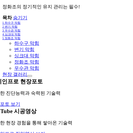
정화조의 정기적인 유지 관리는 필수!
목차
숨기기
1
하수구 막힘
2
변기 막힘
3
우수관 막힘
4
싱크대 막힘
5
정화조 막힘
하수구 막힘
변기 막힘
싱크대 막힘
정화조 막힘
우수관 막힘
현장 갤러리
레인프로 현장포토
한 진단능력과 숙력된 기술력
포토 보기
uTube 시공영상
한 현장 경험을 통해 쌓아온 기술력