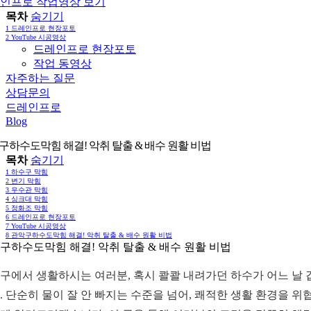
인프로 작업영상 보기
목차
숨기기
1
드레인프로 현장포토
2
YouTube 시공영상
드레인프로 현장포토
작업 동영상
자주하는 질문
상담문의
드레인프로
Blog
구하수도막힘 해결! 악취 탈출 & 배수 원활 비법
목차
숨기기
1
하수구 막힘
2
변기 막힘
3
우수관 막힘
4
싱크대 막힘
5
정화조 막힘
6
드레인프로 현장포토
7
YouTube 시공영상
8
관악구하수도막힘 해결! 악취 탈출 & 배수 원활 비법
구하수도막힘 해결! 악취 탈출 & 배수 원활 비법
구에서 생활하시는 여러분, 혹시 콸콸 내려가던 하수가 어느 날 
. 단순히 물이 잘 안 빠지는 수준을 넘어, 쾌적한 생활 환경을 위