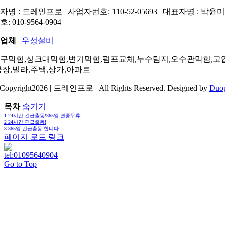
명 : 드레인프로 | 사업자번호: 110-52-05693 | 대표자명 : 박윤미 
: 010-9564-0904
업체
|
우성설비
구막힘,싱크대막힘,변기막힘,펌프교체,누수탐지,오수관막힘,고
공장,빌라,주택,상가,아파트
Copyright2026 | 드레인프로 | All Rights Reserved. Designed by
Duo
목차
숨기기
1
24시간 긴급출동!365일 연중무휴!
2
24시간 긴급출동!
3
365일 긴급출동 합니다
페이지 로드 링크
Go to Top