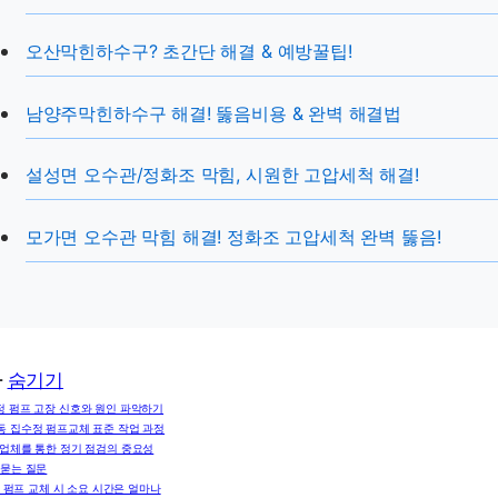
오산막힌하수구? 초간단 해결 & 예방꿀팁!
남양주막힌하수구 해결! 뚫음비용 & 완벽 해결법
설성면 오수관/정화조 막힘, 시원한 고압세척 해결!
모가면 오수관 막힘 해결! 정화조 고압세척 완벽 뚫음!
차
숨기기
정 펌프 고장 신호와 원인 파악하기
동 집수정 펌프교체 표준 작업 과정
 업체를 통한 정기 점검의 중요성
 묻는 질문
. 펌프 교체 시 소요 시간은 얼마나