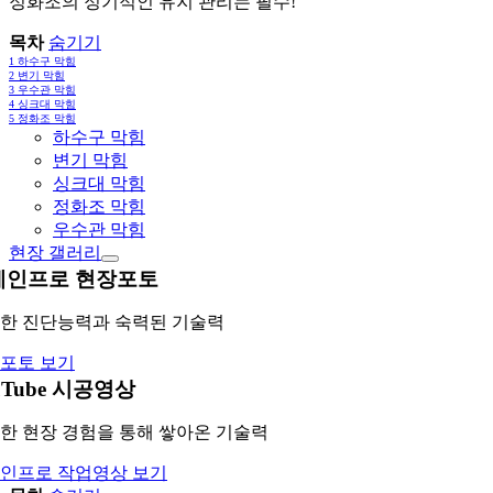
정화조의 정기적인 유지 관리는 필수!
목차
숨기기
1
하수구 막힘
2
변기 막힘
3
우수관 막힘
4
싱크대 막힘
5
정화조 막힘
하수구 막힘
변기 막힘
싱크대 막힘
정화조 막힘
우수관 막힘
현장 갤러리
레인프로 현장포토
한 진단능력과 숙력된 기술력
포토 보기
uTube 시공영상
한 현장 경험을 통해 쌓아온 기술력
인프로 작업영상 보기