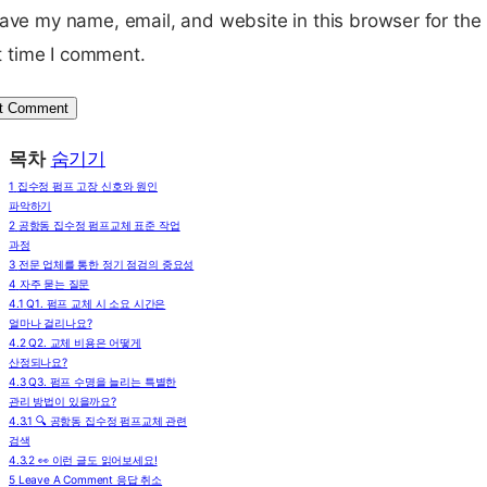
ave my name, email, and website in this browser for the
t time I comment.
목차
숨기기
1
집수정 펌프 고장 신호와 원인
파악하기
2
공항동 집수정 펌프교체 표준 작업
과정
3
전문 업체를 통한 정기 점검의 중요성
4
자주 묻는 질문
4.1
Q1. 펌프 교체 시 소요 시간은
얼마나 걸리나요?
4.2
Q2. 교체 비용은 어떻게
산정되나요?
4.3
Q3. 펌프 수명을 늘리는 특별한
관리 방법이 있을까요?
4.3.1
🔍 공항동 집수정 펌프교체 관련
검색
4.3.2
👀 이런 글도 읽어보세요!
5
Leave A Comment 응답 취소