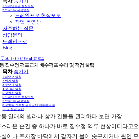
목차
숨기기
1
드레인프로 현장포토
2
YouTube 시공영상
드레인프로 현장포토
작업 동영상
자주하는 질문
상담문의
드레인프로
Blog
의 | 010-9564-0904
동 집수정 펌프교체 배수펌프 수리 및 점검 꿀팁
목차
숨기기
1
하수구 막힘
2
변기 막힘
3
우수관 막힘
4
싱크대 막힘
5
정화조 막힘
6
드레인프로 현장포토
7
YouTube 시공영상
8
공항동 집수정 펌프교체 배수펌프 수
리 및 점검 꿀팁
동 일대의 빌라나 상가 건물을 관리하다 보면 가장
스러운 순간 중 하나가 바로 집수정 역류 현상이더라고요
실이나 주차장 바닥에서 갑자기 물이 솟구치거나 원인 